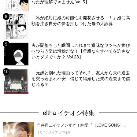
なたが理解できません Vol.5】
「私が絶対に娘の可能性を開花させる…！」娘に高
額を注ぎ自分の夢を押しつけた母の大誤算
夫が闇堕ちした瞬間…これまで嫌味なヤツらが媚び
へつらう姿は滑稽だな！【母親ならすべてを許さな
いとダメですか？ Vol.28】
「元嫁と別れた理由ってそれ？」友人から夫の過去
を突っ込まれ不安…信じて結婚した夫の過去まで信
じれる？
eltha イチオシ特集
向井康二イケメンすぎ！純愛『（LOVE SONG）』
オリコンタイアップ特集