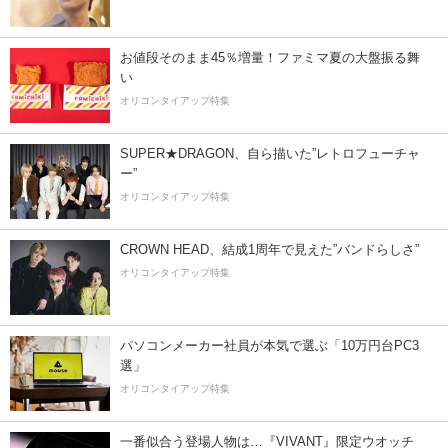
お値段そのまま45％増量！ファミマ夏の大盤振る舞
い
オリコンタイアップ特集
SUPER★DRAGON、自ら描いた”レトロフューチャ
ー”
オリコンタイアップ特集
CROWN HEAD、結成1周年で見えた”バンドらしさ”
オリコンタイアップ特集
パソコンメーカー社員が本気で選ぶ「10万円台PC3
選」
オリコンタイアップ特集
一番似合う登場人物は…『VIVANT』限定ウオッチ