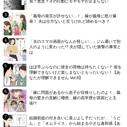
視？悪意？その行動にモヤモヤが止まらない
「義母の発言が許せない…！」嫁が義母に怒り爆
発！ 夫は仕方ないと言うけれど諦めるべき？
「夫のスマホ画面がなんか怪しい…」ジム通いで別
人のように変わった!? 夫が隠していた衝撃の事実と
は
ほぼ手ぶらなのに彼女の荷物は持ちたくない？ 彼を
理解できないけど楽しまないともったいない！【あ
なたが理解できません Vol.8】
「嫁に問題があるから息子が目移りしたのよ！」義
母の驚きの見解に唖然…嫁の高学歴が原因だと主
張!?
結婚前提の付き合いに喜ぶよし子だったが…「うど
ん」と「オムライス」から始まる小さな違和感【あ