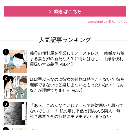
続きはこちら
sponsored by 求人ボックス
人気記事ランキング
義母の便利屋を卒業してノーストレス！ 離婚から始
まる妻と娘の新たな人生に悔いはなし！【嫁を便利
屋扱いする義母 Vol.44】
ほぼ手ぶらなのに彼女の荷物は持ちたくない？ 彼を
理解できないけど楽しまないともったいない！【あ
なたが理解できません Vol.8】
「あら、ごめんなさいね？」って絶対悪いと思って
ないでしょ…！ 私の畑に平然と踏み入る隣人…無
視？悪意？その行動にモヤモヤが止まらない