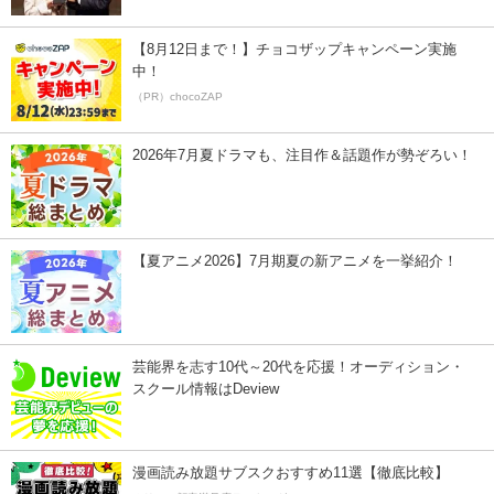
【8月12日まで！】チョコザップキャンペーン実施
中！
（PR）chocoZAP
2026年7月夏ドラマも、注目作＆話題作が勢ぞろい！
【夏アニメ2026】7月期夏の新アニメを一挙紹介！
芸能界を志す10代～20代を応援！オーディション・
スクール情報はDeview
漫画読み放題サブスクおすすめ11選【徹底比較】