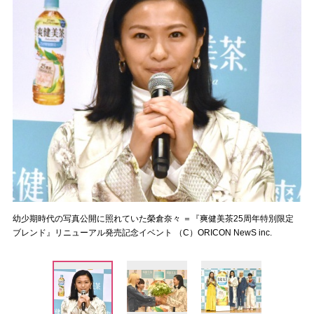
幼少期時代の写真公開に照れていた榮倉奈々 ＝『爽健美茶25周年特別限定
ブレンド』リニューアル発売記念イベント （C）ORICON NewS inc.