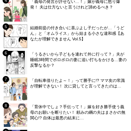
「義母の発言が許せない…！」嫁が義母に怒り爆
発！ 夫は仕方ないと言うけれど諦めるべき？
結婚前提の付き合いに喜ぶよし子だったが…「うど
ん」と「オムライス」から始まる小さな違和感【あ
なたが理解できません Vol.5】
「うるさいから子どもを連れて外に行って？」夫が
睡眠3時間でボロボロの妻に追い打ちをかける…妻の
反撃なるか？
「自転車借りたよ～！」って勝手に!? ママ友の常識
が理解できない！ 次に貸してと言ってきたのは…
「育休中でしょ？手伝って！」嫁を好き勝手使う義
母のお願いを断りたい！ 頼みの綱の夫はまさかの無
関心!? 自体は最悪の結末に…