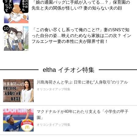
「娘の通園バッグに手紙が入ってる…？」保育園の
先生と夫の関係が怪しい!? 妻の知らない夫の顔
「この食い尽くし系って俺のこと!?」妻のSNSで知
った自分の姿…映えのためなら家族は二の次？ イン
フルエンサー妻の本性に夫が限界寸前！
eltha イチオシ特集
川島海荷さんと学ぶ 日常に潜む“人身取引”のリアル
オリコンタイアップ特集
マクドナルドが40年にわたり支える「小学生の甲子
園」
オリコンタイアップ特集