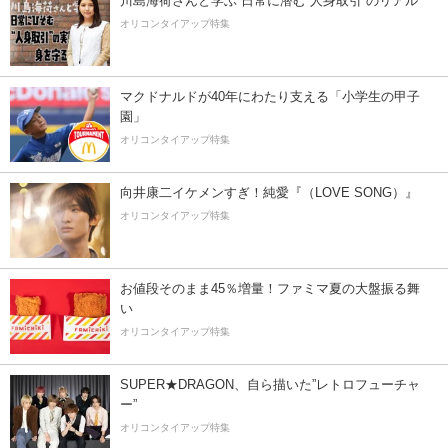
川島海荷さんと学ぶ 日常に潜む“人身取引”のリアル
オリコンタイアップ特集
マクドナルドが40年にわたり支える「小学生の甲子
園」
オリコンタイアップ特集
向井康二イケメンすぎ！純愛『（LOVE SONG）』
オリコンタイアップ特集
お値段そのまま45％増量！ファミマ夏の大盤振る舞
い
オリコンタイアップ特集
SUPER★DRAGON、自ら描いた”レトロフューチャ
ー”
オリコンタイアップ特集