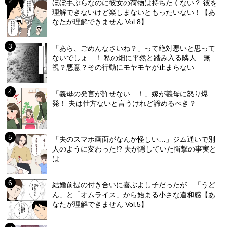
ほぼ手ぶらなのに彼女の荷物は持ちたくない？ 彼を
理解できないけど楽しまないともったいない！【あ
なたが理解できません Vol.8】
「あら、ごめんなさいね？」って絶対悪いと思って
ないでしょ…！ 私の畑に平然と踏み入る隣人…無
視？悪意？その行動にモヤモヤが止まらない
「義母の発言が許せない…！」嫁が義母に怒り爆
発！ 夫は仕方ないと言うけれど諦めるべき？
「夫のスマホ画面がなんか怪しい…」ジム通いで別
人のように変わった!? 夫が隠していた衝撃の事実と
は
結婚前提の付き合いに喜ぶよし子だったが…「うど
ん」と「オムライス」から始まる小さな違和感【あ
なたが理解できません Vol.5】