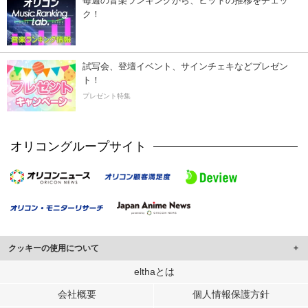
毎週の音楽ランキングから、ヒットの推移をチェッ
ク！
試写会、登壇イベント、サインチェキなどプレゼン
ト！
プレゼント特集
オリコングループサイト
クッキーの使用について
このサイトでは Cookie を使用して、ユーザーに合わせたコンテンツや広告の
elthaとは
表示、ソーシャル メディア機能の提供、広告の表示回数やクリック数の測定を
会社概要
個人情報保護方針
行っています。
また、ユーザーによるサイトの利用状況についても情報を収集し、ソーシャル