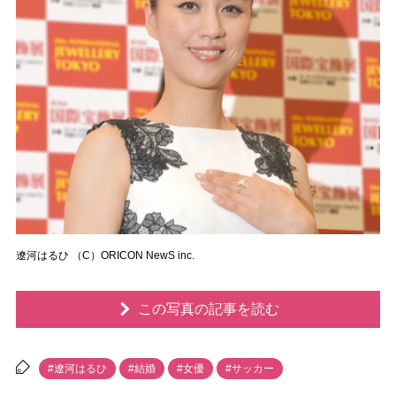
遼河はるひ （C）ORICON NewS inc.
この写真の記事を読む
#遼河はるひ
#結婚
#女優
#サッカー