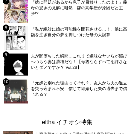
「嫁に問題があるから息子が目移りしたのよ！」義
母の驚きの見解に唖然…嫁の高学歴が原因だと主
張!?
「私が絶対に娘の可能性を開花させる…！」娘に高
額を注ぎ自分の夢を押しつけた母の大誤算
夫が闇堕ちした瞬間…これまで嫌味なヤツらが媚び
へつらう姿は滑稽だな！【母親ならすべてを許さな
いとダメですか？ Vol.28】
「元嫁と別れた理由ってそれ？」友人から夫の過去
を突っ込まれ不安…信じて結婚した夫の過去まで信
じれる？
eltha イチオシ特集