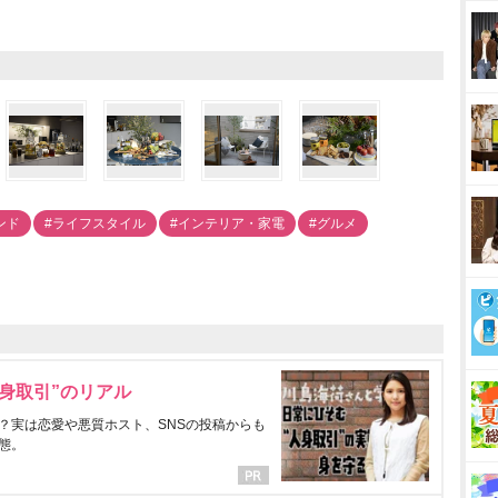
ンド
#ライフスタイル
#インテリア・家電
#グルメ
身取引”のリアル
？実は恋愛や悪質ホスト、SNSの投稿からも
態。