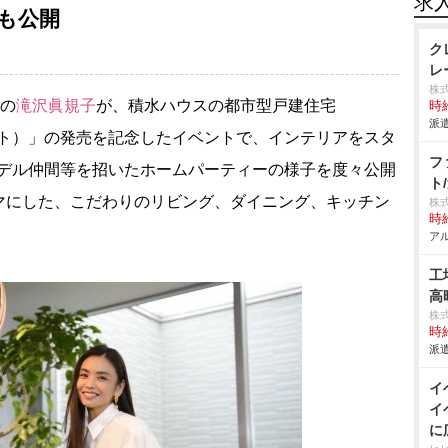
求
も公開
ク
レ
株
ルの
滝沢眞規子
が、積水ハウスの都市型戸建住宅
時給
派遣
コート）」の発売を記念したイベントで、インテリアをスタ
フ
も、モデル仲間等を招いたホームパーティーの様子を度々公開
ト
マにした、こだわりのリビング、ダイニング、キッチン
株
時給
アル
工
高
株
時給
派遣
イ
イ
に