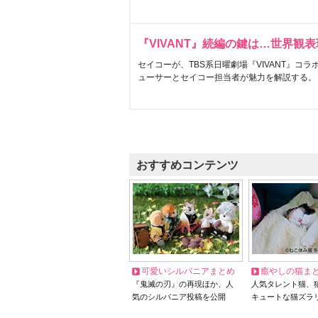
『VIVANT』続編の鍵は…世界観
セイコーが、TBS系日曜劇場『VIVANT』コ
ューサーとセイコー担当者が魅力を解説する。
おすすめコンテンツ
可愛いシルバニアまとめ
癒やしの猫ま
『鬼滅の刃』の再現ほか、人
人気タレント猫、
気のシルバニア投稿を公開
キュートな猫ズラ