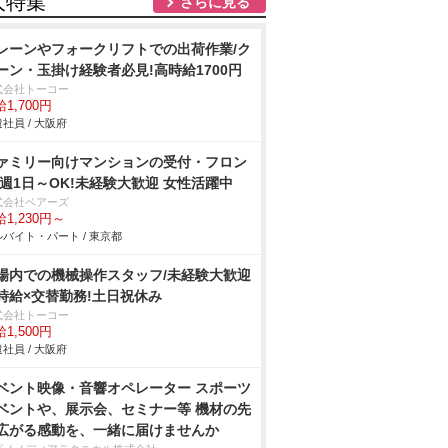
人特集
さらに見る
レーンやフォークリフトでの出荷作業/ク
ーン・玉掛け経験者必見!高時給1700円
式会社トーコー
1,700円
社員 / 大阪府
ァミリー向けマンションの受付・フロン
/週1日～OK!未経験大歓迎 女性活躍中
式会社ベアーズ
1,230円～
バイト・パート / 東京都
場内での機械操作スタッフ/未経験大歓迎
時給×交替勤務!土日祝休み
式会社トーコー
1,500円
社員 / 大阪府
ベント映像・音響オペレーター スポーツ
ベントや、展示会、セミナー等 機材の先
広がる感動を、一緒に届けませんか