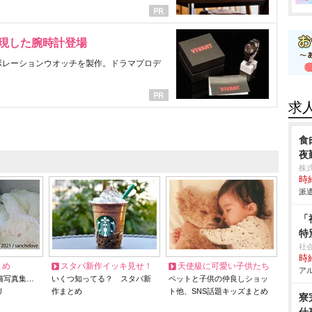
表現した腕時計登場
ラボレーションウオッチを製作。ドラマプロデ
求
食
夜
株
時給
派遣
「
特
社
時給
とめ
スタバ新作イッキ見せ！
天使級に可愛い子供たち
アル
猫写真集…
いくつ知ってる？ スタバ新
ペットと子供の仲良しショッ
リ
作まとめ
ト他、SNS話題キッズまとめ
寮