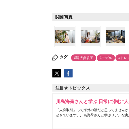
関連写真
タグ
#滝沢眞規子
#モデル
#トレ
注目★トピックス
川島海荷さんと学ぶ 日常に潜む“人
「人身取引」って海外の話だと思ってませんか
起きています。川島海荷さんと学ぶリアルな実