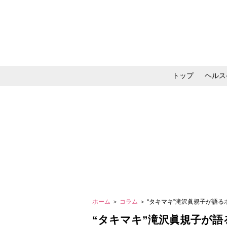
トップ
ヘルス
メイク・コスメ・スキ
ホーム
＞
コラム
＞ “タキマキ”滝沢眞規子が語
“タキマキ”滝沢眞規子が