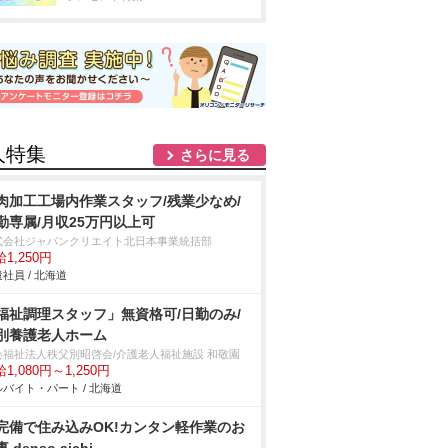
人特集
さらに見る
肉加工工場内作業スタッフ/残業少なめ/
勤専属/月収25万円以上可
式会社ジャパンクリエイト北日本事業統括部
1,250円
社員 / 北海道
福祉調理スタッフ」無資格可/日勤のみ/
別養護老人ホーム
会福祉法人秩父別昭啓会/介護老人福祉施設 和敬園
1,080円～1,250円
バイト・パート / 北海道
完備で住み込みOK!カンタン軽作業のお