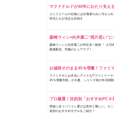
マクドナルドが40年にわたり支え
ユニフォームの右袖には出場者のみに与えられ
球児たちが頂点を目指す
森崎ウィン×向井康二“両片思い”
森崎ウィンと向井康二がW主演！映画『（LOVE S
最速配信。究極のピュアラブ！
お値段そのまま45％増量！ファミ
ファミチキにお弁当にアイスも!?ファミリーマ
45％増量作戦」が今夏、シリーズ初の年2回開
プロ厳選！目的別「おすすめPC９
用途に合うパソコン選びは意外と難しい。そこ
途別のおすすめモデルをご紹介！