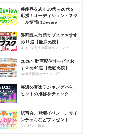
芸能界を志す10代～20代を
応援！オーディション・スク
ール情報はDeview
漫画読み放題サブスクおすす
め11選【徹底比較】
オリコン顧客満足度ランキング
2026年動画配信サービスお
すすめ40選【徹底比較】
CS動画配信サービス20選
毎週の音楽ランキングから、
ヒットの推移をチェック！
試写会、登壇イベント、サイ
ンチェキなどプレゼント！
プレゼント特集