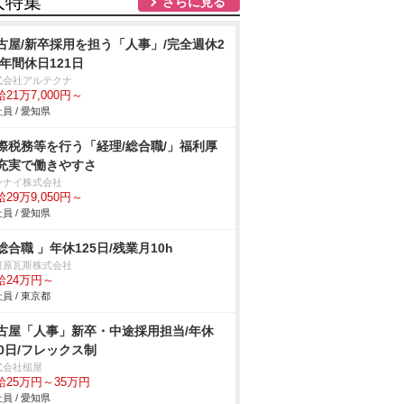
人特集
さらに見る
古屋/新卒採用を担う「人事」/完全週休2
/年間休日121日
式会社アルテクナ
21万7,000円～
員 / 愛知県
際税務等を行う「経理/総合職/」福利厚
充実で働きやすさ
ンナイ株式会社
29万9,050円～
員 / 愛知県
総合職 」年休125日/残業月10h
河原瓦斯株式会社
給24万円～
員 / 東京都
古屋「人事」新卒・中途採用担当/年休
20日/フレックス制
式会社槌屋
給25万円～35万円
員 / 愛知県