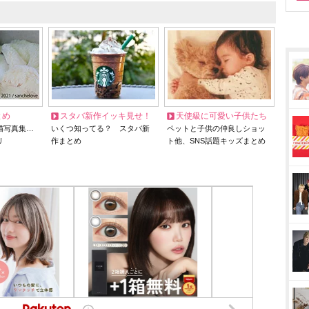
とめ
スタバ新作イッキ見せ！
天使級に可愛い子供たち
猫写真集…
いくつ知ってる？ スタバ新
ペットと子供の仲良しショッ
リ
作まとめ
ト他、SNS話題キッズまとめ