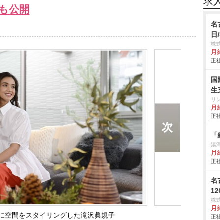
求
も公開
名
日
株
月給
正社
国
生
リ
月給
正社
「
湯
月
正社
名
1
株
月
に空間をスタイリングした滝沢眞規子
正社