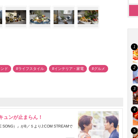
レンド
#ライフスタイル
#インテリア・家電
#グルメ
にキュンが止まらん！
ONG）』が8／５よりJ:COM STREAMで