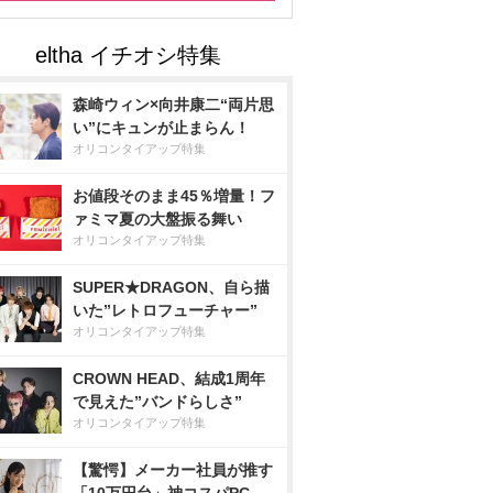
森崎ウィン×向井康二“両片思
い”にキュンが止まらん！
オリコンタイアップ特集
お値段そのまま45％増量！フ
ァミマ夏の大盤振る舞い
オリコンタイアップ特集
SUPER★DRAGON、自ら描
いた”レトロフューチャー”
オリコンタイアップ特集
CROWN HEAD、結成1周年
で見えた”バンドらしさ”
オリコンタイアップ特集
【驚愕】メーカー社員が推す