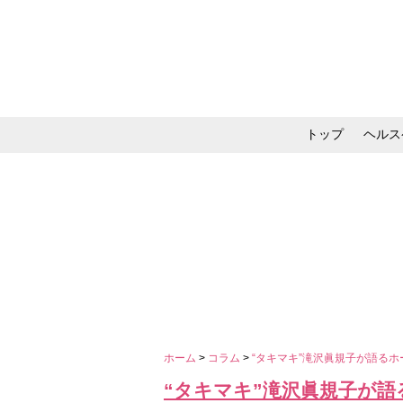
トップ
ヘルス
メイク・コスメ・スキ
ホーム
>
コラム
>
“タキマキ”滝沢眞規子が語る
“タキマキ”滝沢眞規子が