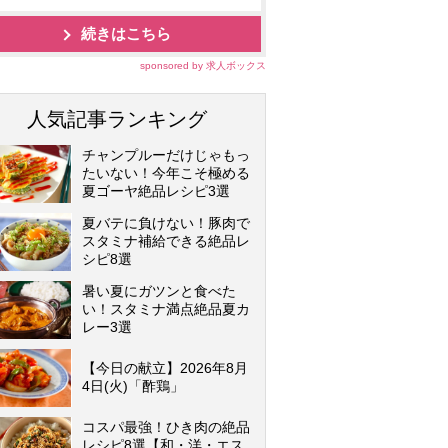
続きはこちら
sponsored by 求人ボックス
人気記事ランキング
チャンプルーだけじゃもっ
たいない！今年こそ極める
夏ゴーヤ絶品レシピ3選
夏バテに負けない！豚肉で
スタミナ補給できる絶品レ
シピ8選
暑い夏にガツンと食べた
い！スタミナ満点絶品夏カ
レー3選
【今日の献立】2026年8月
4日(火)「酢鶏」
コスパ最強！ひき肉の絶品
レシピ8選【和・洋・エス