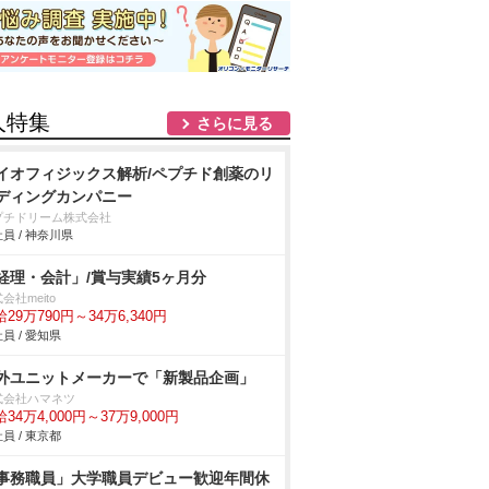
人特集
さらに見る
イオフィジックス解析/ペプチド創薬のリ
ディングカンパニー
プチドリーム株式会社
員 / 神奈川県
経理・会計」/賞与実績5ヶ月分
会社meito
29万790円～34万6,340円
員 / 愛知県
外ユニットメーカーで「新製品企画」
式会社ハマネツ
34万4,000円～37万9,000円
員 / 東京都
事務職員」大学職員デビュー歓迎年間休