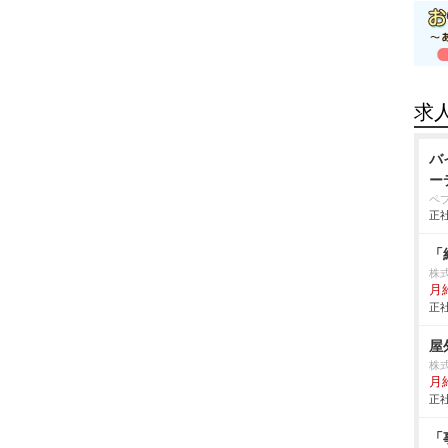
求
バ
ー
ペ
正社
「
株式
月給
正社
屋
株
月給
正社
「