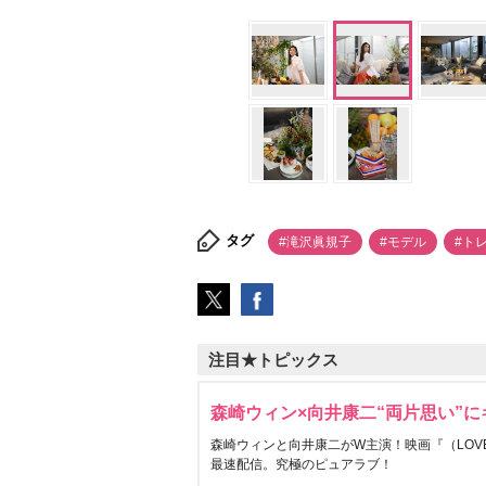
タグ
#滝沢眞規子
#モデル
#ト
注目★トピックス
森崎ウィン×向井康二“両片思い”
森崎ウィンと向井康二がW主演！映画『（LOVE S
最速配信。究極のピュアラブ！