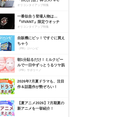
「10万円台」神コスパPC
オリコンタイアップ特集
一番似合う登場人物は…
『VIVANT』限定ウオッチ
オリコンタイアップ特集
自販機にピッ！ですぐに買え
ちゃう
（PR）ジハンピ
朝1分貼るだけ！ミルクピー
ルで一日中ずっとうるツヤ肌
（PR）サボリーノ
2026年7月夏ドラマも、注目
作＆話題作が勢ぞろい！
【夏アニメ2026】7月期夏の
新アニメを一挙紹介！