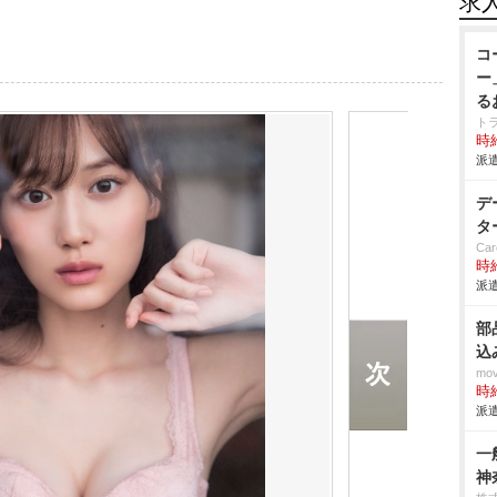
求
コ
ー
る
ト
時給
派遣
デ
タ
Car
時給
派遣
部
込
mo
時給
派遣
一
神