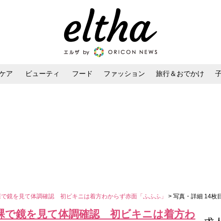
ケア
ビューティ
フード
ファッション
旅行＆おでかけ
ンケア
ダイエット・ボディケア
ヘアスタイル・ヘアアレンジ
裸で鏡を見て体調確認 初ビキニは着方わからず赤面「ふふふ」
> 写真・詳細 14枚
全裸で鏡を見て体調確認 初ビキニは着方わ