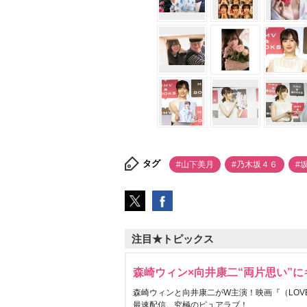
タグ
#山下美月
#乃木坂４６
#
注目★トピックス
森崎ウィン×向井康二“両片思い”
森崎ウィンと向井康二がW主演！映画『（LOVE S
最速配信。究極のピュアラブ！