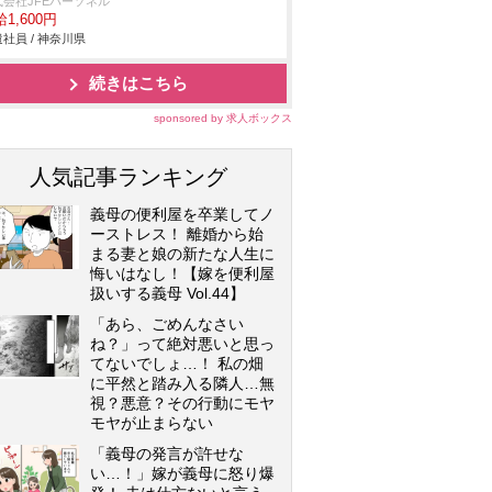
式会社JFEパーソネル
1,600円
社員 / 神奈川県
続きはこちら
sponsored by 求人ボックス
人気記事ランキング
義母の便利屋を卒業してノ
ーストレス！ 離婚から始
まる妻と娘の新たな人生に
悔いはなし！【嫁を便利屋
扱いする義母 Vol.44】
「あら、ごめんなさい
ね？」って絶対悪いと思っ
てないでしょ…！ 私の畑
に平然と踏み入る隣人…無
視？悪意？その行動にモヤ
モヤが止まらない
「義母の発言が許せな
い…！」嫁が義母に怒り爆