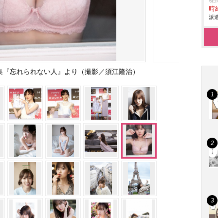
株
時給
派遣
真集『忘れられない人』より（撮影／須江隆治）