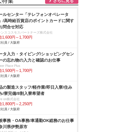
人特集
さらに見る
ールセンター「テレフォンオペレータ
」/高時給百貨店のポイントカードに関す
お問合せ対応
ランスコスモスパートナーズ株式会社
1,600円～1,700円
社員 / 大阪府
ータ入力・タイピング/ショッピングセン
ーの忘れ物の入力と確認のお仕事
eer Place Plus
1,500円～1,700円
社員 / 大阪府
品の製造スタッフ/軽作業/即日入寮/住み
み/寮完備/8割入寮希望者
ve on株式会社
1,800円～2,250円
社員 / 大阪府
般事務・OA事務/車通勤OK総務のお仕事
奈川県伊勢原市