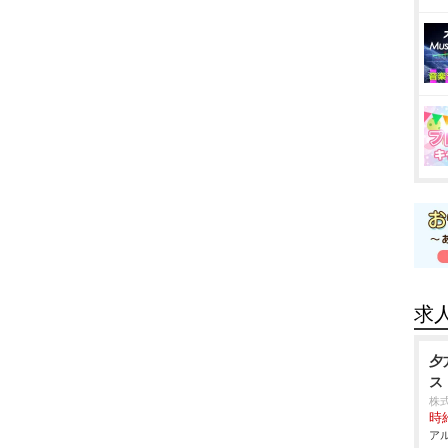
求
夕
ス
株
時給
アル