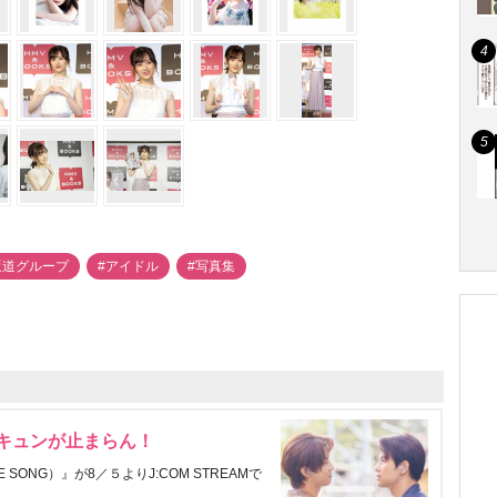
坂道グループ
#アイドル
#写真集
にキュンが止まらん！
ONG）』が8／５よりJ:COM STREAMで