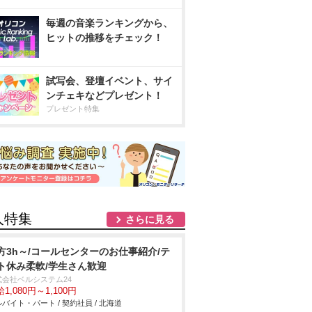
毎週の音楽ランキングから、
ヒットの推移をチェック！
試写会、登壇イベント、サイ
ンチェキなどプレゼント！
プレゼント特集
人特集
さらに見る
方3h～/コールセンターのお仕事紹介/テ
ト休み柔軟/学生さん歓迎
式会社ベルシステム24
1,080円～1,100円
バイト・パート / 契約社員 / 北海道