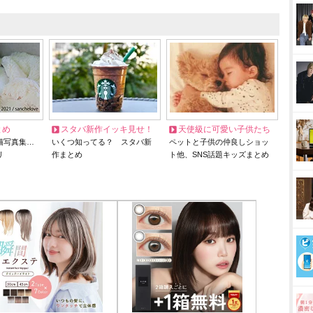
とめ
スタバ新作イッキ見せ！
天使級に可愛い子供たち
猫写真集…
いくつ知ってる？ スタバ新
ペットと子供の仲良しショッ
リ
作まとめ
ト他、SNS話題キッズまとめ