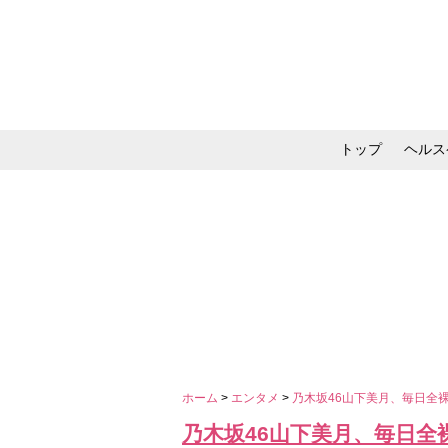
トップ
ヘルス
メイク・コスメ・スキ
ホーム
>
エンタメ
>
乃木坂46山下美月、毎日全
乃木坂46山下美月、毎日