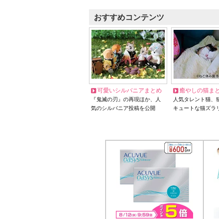
おすすめコンテンツ
可愛いシルバニアまとめ
癒やしの猫ま
『鬼滅の刃』の再現ほか、人
人気タレント猫、
気のシルバニア投稿を公開
キュートな猫ズラ