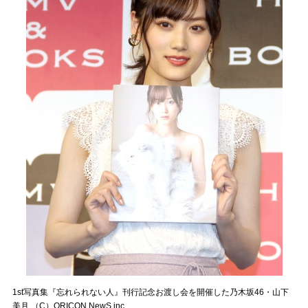
1st写真集『忘れられない人』刊行記念お渡し会を開催した乃木坂46・山下
美月 （C）ORICON NewS inc.