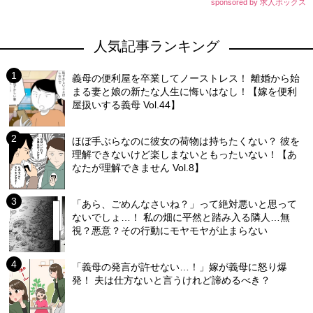
sponsored by 求人ボックス
人気記事ランキング
義母の便利屋を卒業してノーストレス！ 離婚から始
まる妻と娘の新たな人生に悔いはなし！【嫁を便利
屋扱いする義母 Vol.44】
ほぼ手ぶらなのに彼女の荷物は持ちたくない？ 彼を
理解できないけど楽しまないともったいない！【あ
なたが理解できません Vol.8】
「あら、ごめんなさいね？」って絶対悪いと思って
ないでしょ…！ 私の畑に平然と踏み入る隣人…無
視？悪意？その行動にモヤモヤが止まらない
「義母の発言が許せない…！」嫁が義母に怒り爆
発！ 夫は仕方ないと言うけれど諦めるべき？