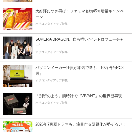
大好評につき再び！ファミマ名物45％増量キャンペ
ーン
オリコンタイアップ特集
SUPER★DRAGON、自ら描いた”レトロフューチャ
ー”
オリコンタイアップ特集
パソコンメーカー社員が本気で選ぶ「10万円台PC3
選」
オリコンタイアップ特集
「別班のよう」腕時計で『VIVANT』の世界観再現
オリコンタイアップ特集
2026年7月夏ドラマも、注目作＆話題作が勢ぞろい！