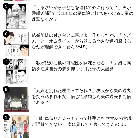
「うるさいから子どもを連れて外に行って？」夫が
睡眠3時間でボロボロの妻に追い打ちをかける…妻の
反撃なるか？
結婚前提の付き合いに喜ぶよし子だったが…「うど
ん」と「オムライス」から始まる小さな違和感【あ
なたが理解できません Vol.5】
「私が絶対に娘の可能性を開花させる…！」娘に高
額を注ぎ自分の夢を押しつけた母の大誤算
「元嫁と別れた理由ってそれ？」友人から夫の過去
を突っ込まれ不安…信じて結婚した夫の過去まで信
じれる？
「自転車借りたよ～！」って勝手に!? ママ友の常識
が理解できない！ 次に貸してと言ってきたのは…