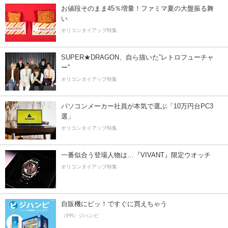
お値段そのまま45％増量！ファミマ夏の大盤振る舞
い
オリコンタイアップ特集
SUPER★DRAGON、自ら描いた”レトロフューチャ
ー”
オリコンタイアップ特集
パソコンメーカー社員が本気で選ぶ「10万円台PC3
選」
オリコンタイアップ特集
一番似合う登場人物は…『VIVANT』限定ウオッチ
オリコンタイアップ特集
自販機にピッ！ですぐに買えちゃう
（PR）ジハンピ