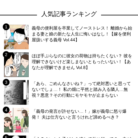
人気記事ランキング
義母の便利屋を卒業してノーストレス！ 離婚から始
まる妻と娘の新たな人生に悔いはなし！【嫁を便利
屋扱いする義母 Vol.44】
ほぼ手ぶらなのに彼女の荷物は持ちたくない？ 彼を
理解できないけど楽しまないともったいない！【あ
なたが理解できません Vol.8】
「あら、ごめんなさいね？」って絶対悪いと思って
ないでしょ…！ 私の畑に平然と踏み入る隣人…無
視？悪意？その行動にモヤモヤが止まらない
「義母の発言が許せない…！」嫁が義母に怒り爆
発！ 夫は仕方ないと言うけれど諦めるべき？