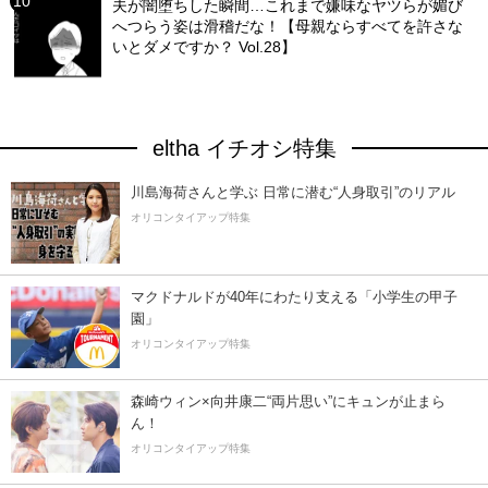
夫が闇堕ちした瞬間…これまで嫌味なヤツらが媚び
へつらう姿は滑稽だな！【母親ならすべてを許さな
いとダメですか？ Vol.28】
eltha イチオシ特集
川島海荷さんと学ぶ 日常に潜む“人身取引”のリアル
オリコンタイアップ特集
マクドナルドが40年にわたり支える「小学生の甲子
園」
オリコンタイアップ特集
森崎ウィン×向井康二“両片思い”にキュンが止まら
ん！
オリコンタイアップ特集