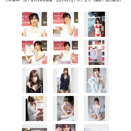
乃木坂46・山下美月1st写真集『忘れられない人』より（撮影／須江隆治）