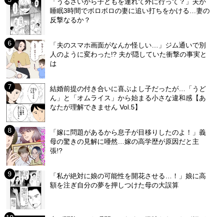
「うるさいから子どもを連れて外に行って？」夫が
睡眠3時間でボロボロの妻に追い打ちをかける…妻の
反撃なるか？
「夫のスマホ画面がなんか怪しい…」ジム通いで別
人のように変わった!? 夫が隠していた衝撃の事実と
は
結婚前提の付き合いに喜ぶよし子だったが…「うど
ん」と「オムライス」から始まる小さな違和感【あ
なたが理解できません Vol.5】
「嫁に問題があるから息子が目移りしたのよ！」義
母の驚きの見解に唖然…嫁の高学歴が原因だと主
張!?
「私が絶対に娘の可能性を開花させる…！」娘に高
額を注ぎ自分の夢を押しつけた母の大誤算