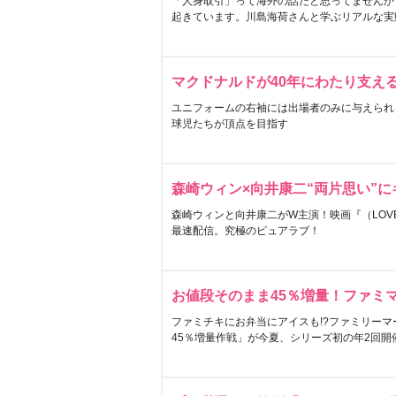
「人身取引」って海外の話だと思ってませんか
起きています。川島海荷さんと学ぶリアルな実
マクドナルドが40年にわたり支え
ユニフォームの右袖には出場者のみに与えられ
球児たちが頂点を目指す
森崎ウィン×向井康二“両片思い”
森崎ウィンと向井康二がW主演！映画『（LOVE S
最速配信。究極のピュアラブ！
お値段そのまま45％増量！ファミ
ファミチキにお弁当にアイスも!?ファミリーマ
45％増量作戦」が今夏、シリーズ初の年2回開