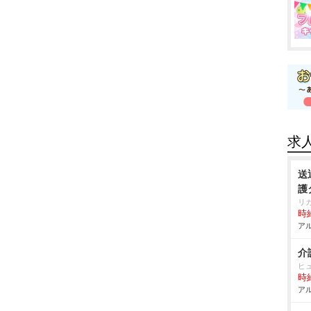
求
送
護
リ
時給
アル
介
ヒ
時給
アル