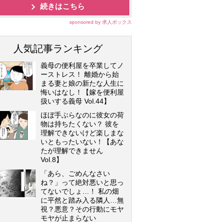
続きはこちら
sponsored by 求人ボックス
人気記事ランキング
義母の便利屋を卒業してノ
ーストレス！ 離婚から始
まる妻と娘の新たな人生に
悔いはなし！【嫁を便利屋
扱いする義母 Vol.44】
ほぼ手ぶらなのに彼女の荷
物は持ちたくない？ 彼を
理解できないけど楽しまな
いともったいない！【あな
たが理解できません
Vol.8】
「あら、ごめんなさい
ね？」って絶対悪いと思っ
てないでしょ…！ 私の畑
に平然と踏み入る隣人…無
視？悪意？その行動にモヤ
モヤが止まらない