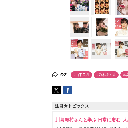
タグ
#山下美月
#乃木坂４６
#
注目★トピックス
川島海荷さんと学ぶ 日常に潜む“人