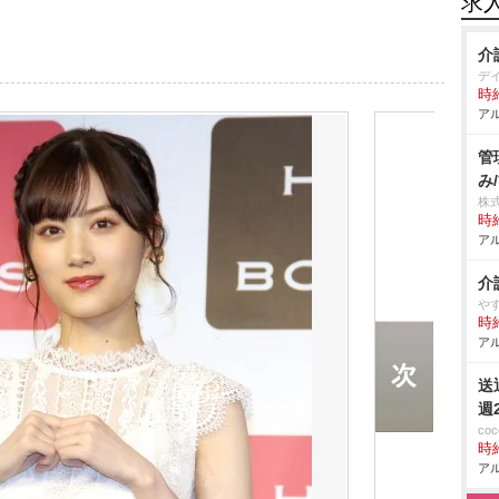
求
介
デ
時給
アル
管
み
株
時給
アル
介
す
時給
アル
送
週
co
時給
アル