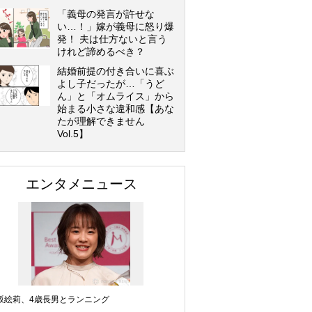
「義母の発言が許せな
い…！」嫁が義母に怒り爆
発！ 夫は仕方ないと言う
けれど諦めるべき？
結婚前提の付き合いに喜ぶ
よし子だったが…「うど
ん」と「オムライス」から
始まる小さな違和感【あな
たが理解できません
Vol.5】
エンタメニュース
坂絵莉、4歳長男とランニング