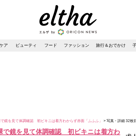
ケア
ビューティ
フード
ファッション
旅行＆おでかけ
ンケア
ダイエット・ボディケア
ヘアスタイル・ヘアアレンジ
裸で鏡を見て体調確認 初ビキニは着方わからず赤面「ふふふ」
> 写真・詳細 32枚
全裸で鏡を見て体調確認 初ビキニは着方わ