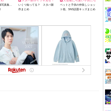
とめ
スタバ新作イッキ見せ！
天使級に可愛い子供たち
猫写真集…
いくつ知ってる？ スタバ新
ペットと子供の仲良しショッ
リ
作まとめ
ト他、SNS話題キッズまとめ