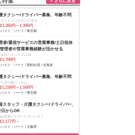
人特集
さらに見る
護タクシー/ドライバー募集、年齢不問
イサービスひまわりⅣ見次
1,260円～1,300円
バイト・パート / 東京都
理者/通信サービスの営業事務/土日祝休
/管理者や営業事務経験が活かせる
式会社ベルシステム24
1,700円
バイト・パート / 契約社員 / 北海道
護タクシー/ドライバー募集、年齢不問
らぎの森にゃおん
1,226円～1,500円
バイト・パート / 東京都
迎スタッフ・介護タクシー/ドライバー、
2日からOK
colo児童デイサービスいしきり
1,177円～
バイト・パート / 大阪府