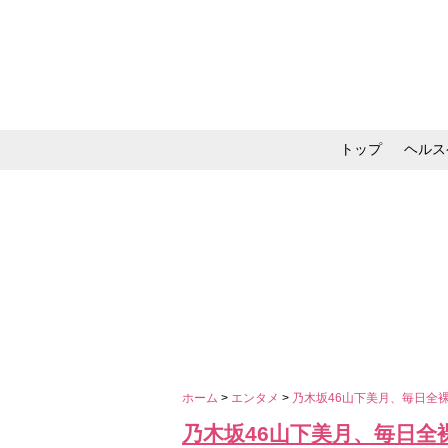
トップ
ヘルス
メイク・コスメ・スキ
ホーム
>
エンタメ
>
乃木坂46山下美月、毎日全
乃木坂46山下美月、毎日