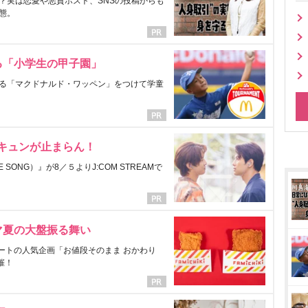
？実は恋愛や悪質ホスト、SNSの投稿からも
態。
る「小学生の甲子園」
る「マクドナルド・ワッペン」をつけて学童
にキュンが止まらん！
ONG）』が8／５よりJ:COM STREAMで
マ夏の大盤振る舞い
ートの人気企画「お値段そのまま おかわり
催！