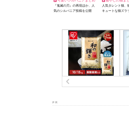
可愛いシルバニアまとめ
癒やしの猫ま
『鬼滅の刃』の再現ほか、人
人気タレント猫、
気のシルバニア投稿を公開
キュートな猫ズラ
P R