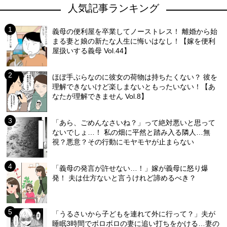
人気記事ランキング
義母の便利屋を卒業してノーストレス！ 離婚から始
まる妻と娘の新たな人生に悔いはなし！【嫁を便利
屋扱いする義母 Vol.44】
ほぼ手ぶらなのに彼女の荷物は持ちたくない？ 彼を
理解できないけど楽しまないともったいない！【あ
なたが理解できません Vol.8】
「あら、ごめんなさいね？」って絶対悪いと思って
ないでしょ…！ 私の畑に平然と踏み入る隣人…無
視？悪意？その行動にモヤモヤが止まらない
「義母の発言が許せない…！」嫁が義母に怒り爆
発！ 夫は仕方ないと言うけれど諦めるべき？
「うるさいから子どもを連れて外に行って？」夫が
睡眠3時間でボロボロの妻に追い打ちをかける…妻の