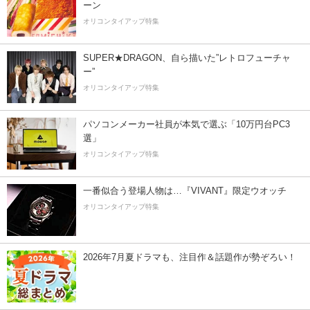
ーン
オリコンタイアップ特集
SUPER★DRAGON、自ら描いた”レトロフューチャ
ー”
オリコンタイアップ特集
パソコンメーカー社員が本気で選ぶ「10万円台PC3
選」
オリコンタイアップ特集
一番似合う登場人物は…『VIVANT』限定ウオッチ
オリコンタイアップ特集
2026年7月夏ドラマも、注目作＆話題作が勢ぞろい！