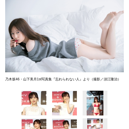
乃木坂46・山下美月1st写真集『忘れられない人』より（撮影／須江隆治）