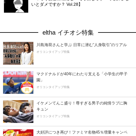
いとダメですか？ Vol.28】
eltha イチオシ特集
川島海荷さんと学ぶ 日常に潜む“人身取引”のリアル
オリコンタイアップ特集
マクドナルドが40年にわたり支える「小学生の甲子
園」
オリコンタイアップ特集
イケメンてんこ盛り！尊すぎる男子の純情ラブに胸
キュン
オリコンタイアップ特集
大好評につき再び！ファミマ名物45％増量キャンペ