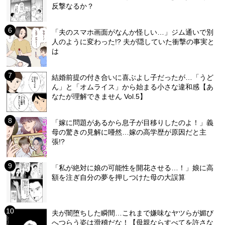
反撃なるか？
「夫のスマホ画面がなんか怪しい…」ジム通いで別
人のように変わった!? 夫が隠していた衝撃の事実と
は
結婚前提の付き合いに喜ぶよし子だったが…「うど
ん」と「オムライス」から始まる小さな違和感【あ
なたが理解できません Vol.5】
「嫁に問題があるから息子が目移りしたのよ！」義
母の驚きの見解に唖然…嫁の高学歴が原因だと主
張!?
「私が絶対に娘の可能性を開花させる…！」娘に高
額を注ぎ自分の夢を押しつけた母の大誤算
夫が闇堕ちした瞬間…これまで嫌味なヤツらが媚び
へつらう姿は滑稽だな！【母親ならすべてを許さな