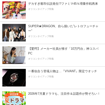
デカすぎ都市伝説発生!?ファミマ45％増量作戦再来
オリコンタイアップ特集
SUPER★DRAGON、自ら描いた”レトロフューチャ
ー”
オリコンタイアップ特集
【驚愕】メーカー社員が推す「10万円台」神コスパ
PC
オリコンタイアップ特集
一番似合う登場人物は…『VIVANT』限定ウオッチ
オリコンタイアップ特集
2026年7月夏ドラマも、注目作＆話題作が勢ぞろい！