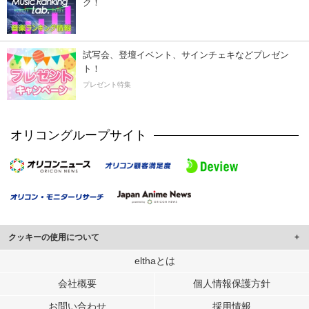
ク！
試写会、登壇イベント、サインチェキなどプレゼン
ト！
プレゼント特集
オリコングループサイト
クッキーの使用について
このサイトでは Cookie を使用して、ユーザーに合わせたコンテンツや広告の
elthaとは
表示、ソーシャル メディア機能の提供、広告の表示回数やクリック数の測定を
会社概要
個人情報保護方針
行っています。
また、ユーザーによるサイトの利用状況についても情報を収集し、ソーシャル
お問い合わせ
採用情報
メディアや広告配信、データ解析の各パートナーに提供しています。