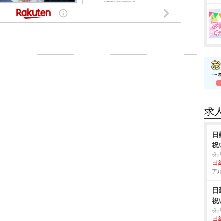
求
日
祝
株
日給
アル
日
祝
株
日給