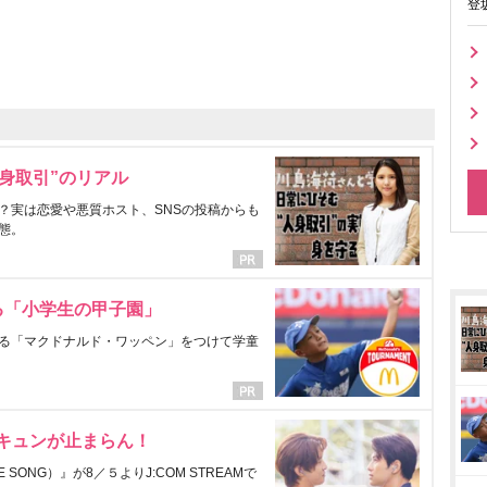
登
身取引”のリアル
？実は恋愛や悪質ホスト、SNSの投稿からも
態。
る「小学生の甲子園」
る「マクドナルド・ワッペン」をつけて学童
にキュンが止まらん！
ONG）』が8／５よりJ:COM STREAMで