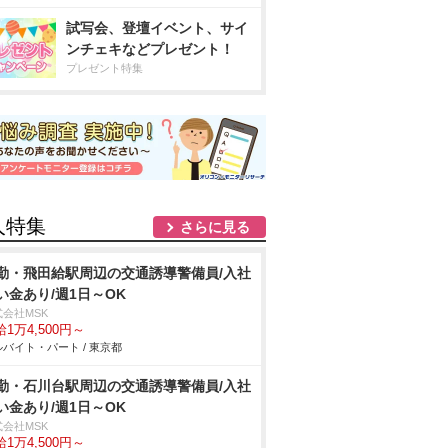
試写会、登壇イベント、サイ
ンチェキなどプレゼント！
プレゼント特集
人特集
さらに見る
勤・飛田給駅周辺の交通誘導警備員/入社
い金あり/週1日～OK
式会社MSK
1万4,500円～
バイト・パート / 東京都
勤・石川台駅周辺の交通誘導警備員/入社
い金あり/週1日～OK
式会社MSK
1万4,500円～