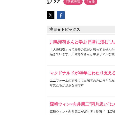
タグ
#伊東美咲
#女優
注目★トピックス
川島海荷さんと学ぶ 日常に潜む“人
「人身取引」って海外の話だと思ってませんか
起きています。川島海荷さんと学ぶリアルな実
マクドナルドが40年にわたり支え
ユニフォームの右袖には出場者のみに与えられ
球児たちが頂点を目指す
森崎ウィン×向井康二“両片思い”
森崎ウィンと向井康二がW主演！映画『（LOVE S