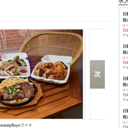
求
日
祝
株
日給
アル
日
祝
株
日給
アル
日
祝
株
日給
アル
日
祝
株
eatalyBoysフード
日給