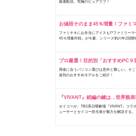
最速配信。究極のピュアラブ！
お値段そのまま45％増量！ファミ
ファミチキにお弁当にアイスも!?ファミリーマ
45％増量作戦」が今夏、シリーズ初の年2回開
プロ厳選！目的別「おすすめPC９
用途に合うパソコン選びは意外と難しい。そこ
途別のおすすめモデルをご紹介！
『VIVANT』続編の鍵は…世界観
セイコーが、TBS系日曜劇場『VIVANT』コ
ューサーとセイコー担当者が魅力を解説する。