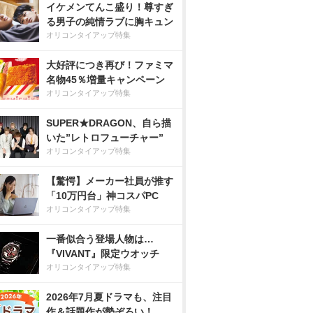
イケメンてんこ盛り！尊すぎ
る男子の純情ラブに胸キュン
オリコンタイアップ特集
大好評につき再び！ファミマ
名物45％増量キャンペーン
オリコンタイアップ特集
SUPER★DRAGON、自ら描
いた”レトロフューチャー”
オリコンタイアップ特集
【驚愕】メーカー社員が推す
「10万円台」神コスパPC
オリコンタイアップ特集
一番似合う登場人物は…
『VIVANT』限定ウオッチ
オリコンタイアップ特集
2026年7月夏ドラマも、注目
作＆話題作が勢ぞろい！