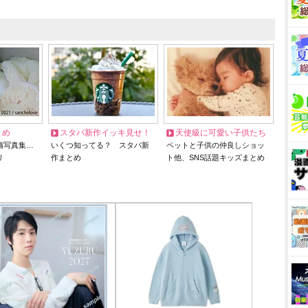
とめ
スタバ新作イッキ見せ！
天使級に可愛い子供たち
猫写真集…
いくつ知ってる？ スタバ新
ペットと子供の仲良しショッ
リ
作まとめ
ト他、SNS話題キッズまとめ