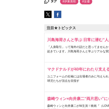
タグ
#伊東美咲
#女優
注目★トピックス
川島海荷さんと学ぶ 日常に潜む“人
「人身取引」って海外の話だと思ってませんか
起きています。川島海荷さんと学ぶリアルな実
マクドナルドが40年にわたり支え
ユニフォームの右袖には出場者のみに与えられ
球児たちが頂点を目指す
森崎ウィン×向井康二“両片思い”
森崎ウィンと向井康二がW主演！映画『（LOVE S