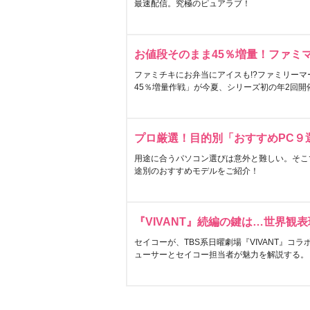
最速配信。究極のピュアラブ！
お値段そのまま45％増量！ファミ
ファミチキにお弁当にアイスも!?ファミリーマ
45％増量作戦」が今夏、シリーズ初の年2回開
プロ厳選！目的別「おすすめPC９
用途に合うパソコン選びは意外と難しい。そこ
途別のおすすめモデルをご紹介！
『VIVANT』続編の鍵は…世界観
セイコーが、TBS系日曜劇場『VIVANT』コ
ューサーとセイコー担当者が魅力を解説する。