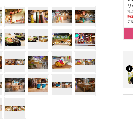
リ
社
時給
アル