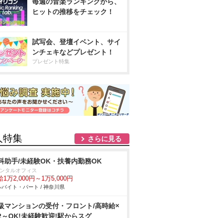
毎週の音楽ランキングから、
ヒットの推移をチェック！
試写会、登壇イベント、サイ
ンチェキなどプレゼント！
プレゼント特集
人特集
さらに見る
科助手/未経験OK・扶養内勤務OK
デンタルオフィス
1万2,000円～1万5,000円
バイト・パート / 神奈川県
級マンションの受付・フロント/高時給×
2～OK!未経験歓迎!駅からスグ