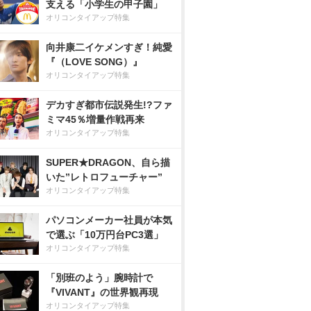
支える「小学生の甲子園」
オリコンタイアップ特集
向井康二イケメンすぎ！純愛
『（LOVE SONG）』
オリコンタイアップ特集
デカすぎ都市伝説発生!?ファ
ミマ45％増量作戦再来
オリコンタイアップ特集
SUPER★DRAGON、自ら描
いた”レトロフューチャー”
オリコンタイアップ特集
パソコンメーカー社員が本気
で選ぶ「10万円台PC3選」
オリコンタイアップ特集
「別班のよう」腕時計で
『VIVANT』の世界観再現
オリコンタイアップ特集