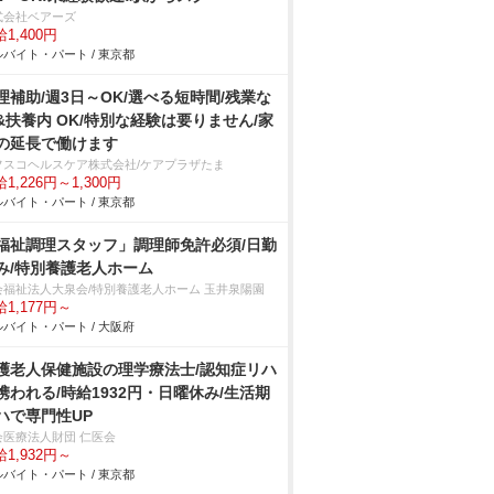
式会社ベアーズ
1,400円
バイト・パート / 東京都
理補助/週3日～OK/選べる短時間/残業な
&扶養内 OK/特別な経験は要りません/家
の延長で働けます
フスコヘルスケア株式会社/ケアプラザたま
1,226円～1,300円
バイト・パート / 東京都
福祉調理スタッフ」調理師免許必須/日勤
み/特別養護老人ホーム
会福祉法人大泉会/特別養護老人ホーム 玉井泉陽園
1,177円～
バイト・パート / 大阪府
護老人保健施設の理学療法士/認知症リハ
携われる/時給1932円・日曜休み/生活期
ハで専門性UP
会医療法人財団 仁医会
1,932円～
バイト・パート / 東京都