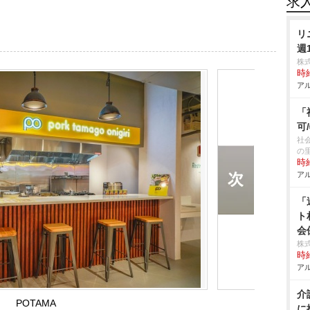
求
リ
週
株
時給
アル
「
可
社
の
時給
アル
「
ト
会
株式
時給
アル
介
POTAMA
に