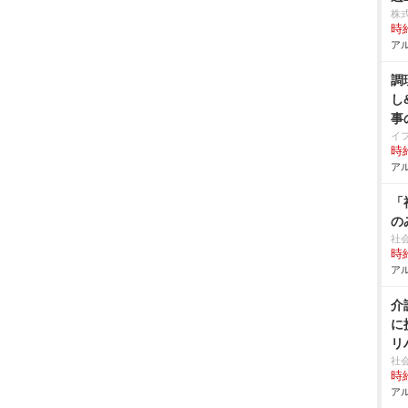
株
時給
アル
調
し
事
イ
時給
アル
「
の
社
時給
アル
介
に
リ
社
時給
アル