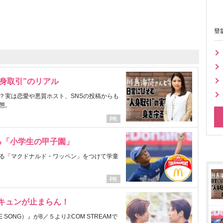
登
身取引”のリアル
？実は恋愛や悪質ホスト、SNSの投稿からも
態。
る「小学生の甲子園」
る「マクドナルド・ワッペン」をつけて学童
にキュンが止まらん！
ONG）』が8／５よりJ:COM STREAMで