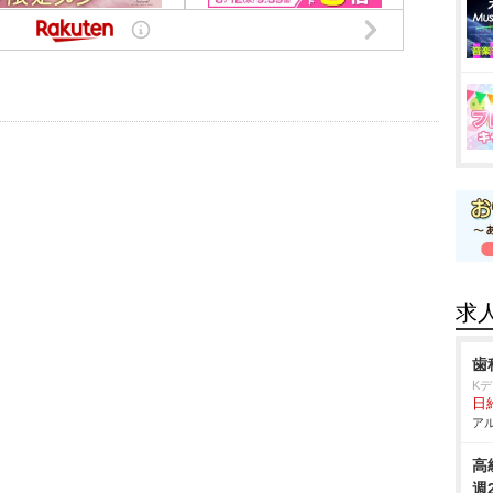
求
歯
K
日給
アル
高
週