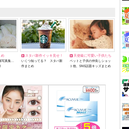
とめ
スタバ新作イッキ見せ！
天使級に可愛い子供たち
猫写真集…
いくつ知ってる？ スタバ新
ペットと子供の仲良しショッ
リ
作まとめ
ト他、SNS話題キッズまとめ