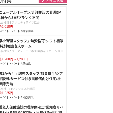
人特集
さらに見る
ニューアルオープン/介護施設の看護師/
1日から3日/ブランク不問
式会社日本アメニティライフ協会
2,010円
バイト・パート / 神奈川県
福祉調理スタッフ」無資格可/シフト相談
/特別養護老人ホーム
会福祉法人ユーアンドアイ/特別養護老人ホーム 額田
里
1,200円～1,280円
バイト・パート / 愛知県
週1から可」調理スタッフ/無資格可/シフ
相談可/サービス付き高齢者向け住宅/社
保障完備
会社T.S.I/アンジェス相模原
1,225円
バイト・パート / 神奈川県
護老人保健施設の理学療法士/認知症リハ
携われる/時給1932円・日曜休み/生活期