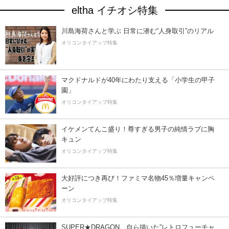
eltha イチオシ特集
川島海荷さんと学ぶ 日常に潜む“人身取引”のリアル
オリコンタイアップ特集
マクドナルドが40年にわたり支える「小学生の甲子
園」
オリコンタイアップ特集
イケメンてんこ盛り！尊すぎる男子の純情ラブに胸
キュン
オリコンタイアップ特集
大好評につき再び！ファミマ名物45％増量キャンペ
ーン
オリコンタイアップ特集
SUPER★DRAGON、自ら描いた”レトロフューチャ