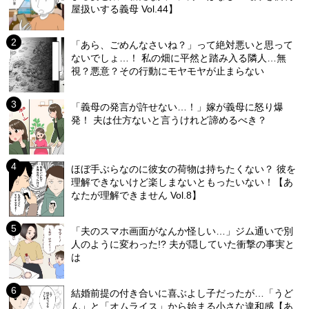
屋扱いする義母 Vol.44】
「あら、ごめんなさいね？」って絶対悪いと思って
ないでしょ…！ 私の畑に平然と踏み入る隣人…無
視？悪意？その行動にモヤモヤが止まらない
「義母の発言が許せない…！」嫁が義母に怒り爆
発！ 夫は仕方ないと言うけれど諦めるべき？
ほぼ手ぶらなのに彼女の荷物は持ちたくない？ 彼を
理解できないけど楽しまないともったいない！【あ
なたが理解できません Vol.8】
「夫のスマホ画面がなんか怪しい…」ジム通いで別
人のように変わった!? 夫が隠していた衝撃の事実と
は
結婚前提の付き合いに喜ぶよし子だったが…「うど
ん」と「オムライス」から始まる小さな違和感【あ