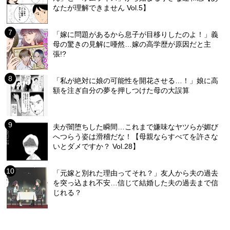
なたが理解できません Vol.5】
「嫁に問題があるから息子が目移りしたのよ！」義
母の驚きの見解に唖然…嫁の高学歴が原因だと主
張!?
「私が絶対に娘の可能性を開花させる…！」娘に高
額を注ぎ自分の夢を押しつけた母の大誤算
夫が闇堕ちした瞬間…これまで嫌味なヤツらが媚び
へつらう姿は滑稽だな！【母親ならすべてを許さな
いとダメですか？ Vol.28】
「元嫁と別れた理由ってそれ？」友人から夫の過去
を突っ込まれ不安…信じて結婚した夫の過去まで信
じれる？