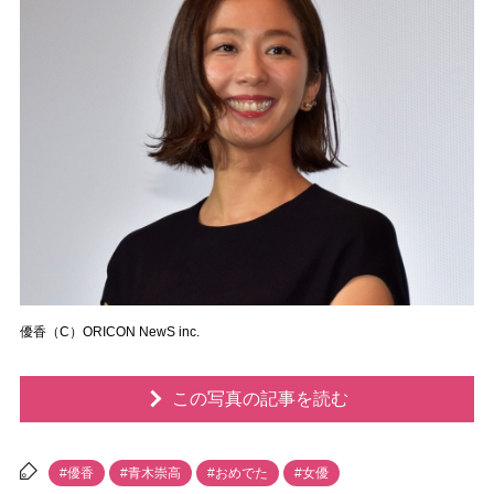
優香（C）ORICON NewS inc.
この写真の記事を読む
#優香
#青木崇高
#おめでた
#女優