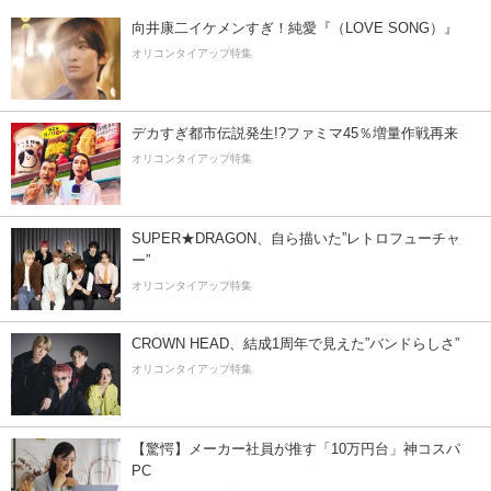
向井康二イケメンすぎ！純愛『（LOVE SONG）』
オリコンタイアップ特集
デカすぎ都市伝説発生!?ファミマ45％増量作戦再来
オリコンタイアップ特集
SUPER★DRAGON、自ら描いた”レトロフューチャ
ー”
オリコンタイアップ特集
CROWN HEAD、結成1周年で見えた”バンドらしさ”
オリコンタイアップ特集
【驚愕】メーカー社員が推す「10万円台」神コスパ
PC