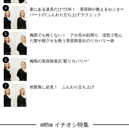
家にある道具だけでOK！ 美容師が教えるセンター
パートの”ふんわり立ち上げ”テクニック
梅雨でも怖くない！ アホ毛や顔周り、湿気で死ん
だ髪や寝グセを救う美容師直伝のリカバリー術
梅雨の美容師直伝”髪リカバリー”
前髪無し必見！ ふんわり立ち上げ
eltha イチオシ特集