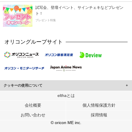
試写会、登壇イベント、サインチェキなどプレゼン
ト！
プレゼント特集
オリコングループサイト
クッキーの使用について
このサイトでは Cookie を使用して、ユーザーに合わせたコンテンツや広告の
elthaとは
表示、ソーシャル メディア機能の提供、広告の表示回数やクリック数の測定を
会社概要
個人情報保護方針
行っています。
また、ユーザーによるサイトの利用状況についても情報を収集し、ソーシャル
お問い合わせ
採用情報
メディアや広告配信、データ解析の各パートナーに提供しています。
各パートナーは、この情報とユーザーが各パートナーに提供した他の情報や、
© oricon ME inc.
ユーザーが各パートナーのサービスを使用したときに収集した他の情報を組み
合わせて使用することがあります。