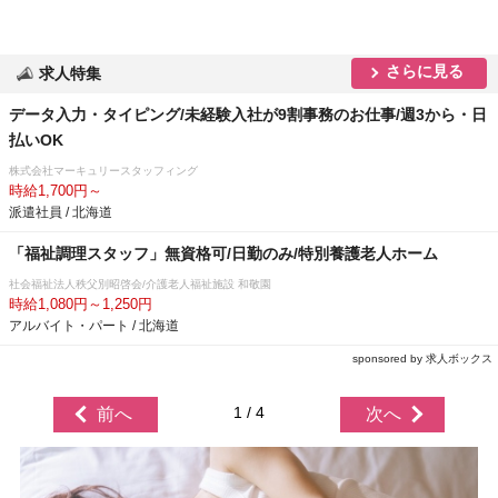
さらに見る
求人特集
データ入力・タイピング/未経験入社が9割事務のお仕事/週3から・日
払いOK
株式会社マーキュリースタッフィング
時給1,700円～
派遣社員 / 北海道
「福祉調理スタッフ」無資格可/日勤のみ/特別養護老人ホーム
社会福祉法人秩父別昭啓会/介護老人福祉施設 和敬園
時給1,080円～1,250円
アルバイト・パート / 北海道
sponsored by 求人ボックス
1 / 4
前へ
次へ