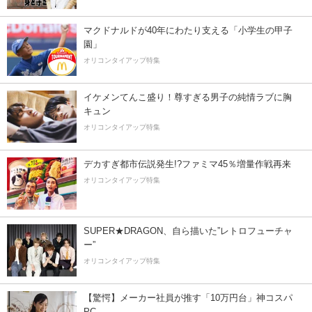
マクドナルドが40年にわたり支える「小学生の甲子
園」
オリコンタイアップ特集
イケメンてんこ盛り！尊すぎる男子の純情ラブに胸
キュン
オリコンタイアップ特集
デカすぎ都市伝説発生!?ファミマ45％増量作戦再来
オリコンタイアップ特集
SUPER★DRAGON、自ら描いた”レトロフューチャ
ー”
オリコンタイアップ特集
【驚愕】メーカー社員が推す「10万円台」神コスパ
PC