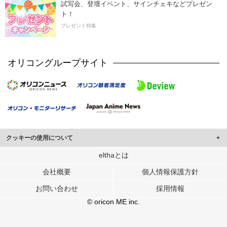
試写会、登壇イベント、サインチェキなどプレゼン
ト！
プレゼント特集
オリコングループサイト
クッキーの使用について
このサイトでは Cookie を使用して、ユーザーに合わせたコンテンツや広告の
elthaとは
表示、ソーシャル メディア機能の提供、広告の表示回数やクリック数の測定を
会社概要
個人情報保護方針
行っています。
また、ユーザーによるサイトの利用状況についても情報を収集し、ソーシャル
お問い合わせ
採用情報
メディアや広告配信、データ解析の各パートナーに提供しています。
各パートナーは、この情報とユーザーが各パートナーに提供した他の情報や、
© oricon ME inc.
ユーザーが各パートナーのサービスを使用したときに収集した他の情報を組み
合わせて使用することがあります。