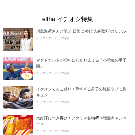
eltha イチオシ特集
川島海荷さんと学ぶ 日常に潜む“人身取引”のリアル
オリコンタイアップ特集
マクドナルドが40年にわたり支える「小学生の甲子
園」
オリコンタイアップ特集
イケメンてんこ盛り！尊すぎる男子の純情ラブに胸
キュン
オリコンタイアップ特集
大好評につき再び！ファミマ名物45％増量キャンペ
ーン
オリコンタイアップ特集