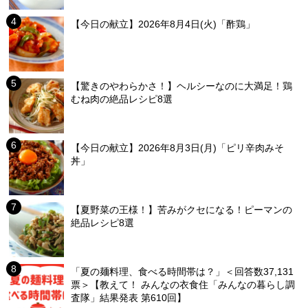
【今日の献立】2026年8月4日(火)「酢鶏」
【驚きのやわらかさ！】ヘルシーなのに大満足！鶏
むね肉の絶品レシピ8選
【今日の献立】2026年8月3日(月)「ピリ辛肉みそ
丼」
【夏野菜の王様！】苦みがクセになる！ピーマンの
絶品レシピ8選
「夏の麺料理、食べる時間帯は？」＜回答数37,131
票＞【教えて！ みんなの衣食住「みんなの暮らし調
査隊」結果発表 第610回】