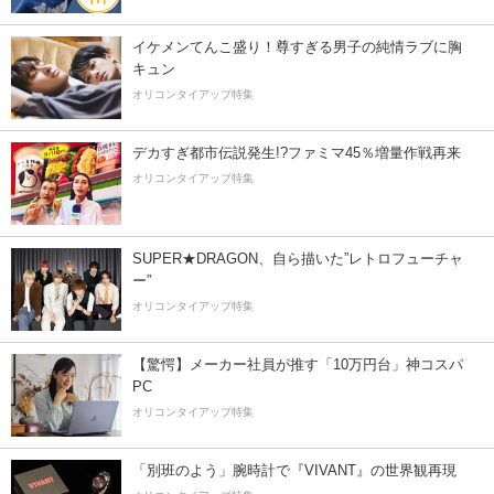
イケメンてんこ盛り！尊すぎる男子の純情ラブに胸
キュン
オリコンタイアップ特集
デカすぎ都市伝説発生!?ファミマ45％増量作戦再来
オリコンタイアップ特集
SUPER★DRAGON、自ら描いた”レトロフューチャ
ー”
オリコンタイアップ特集
【驚愕】メーカー社員が推す「10万円台」神コスパ
PC
オリコンタイアップ特集
「別班のよう」腕時計で『VIVANT』の世界観再現