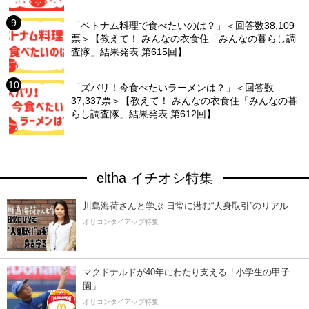
「ベトナム料理で食べたいのは？」＜回答数38,109
票＞【教えて！ みんなの衣食住「みんなの暮らし調
査隊」結果発表 第615回】
「ズバリ！今食べたいラーメンは？」＜回答数
37,337票＞【教えて！ みんなの衣食住「みんなの暮
らし調査隊」結果発表 第612回】
eltha イチオシ特集
川島海荷さんと学ぶ 日常に潜む“人身取引”のリアル
オリコンタイアップ特集
マクドナルドが40年にわたり支える「小学生の甲子
園」
オリコンタイアップ特集