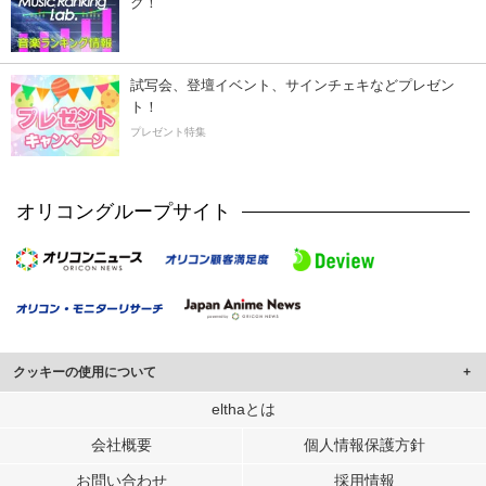
ク！
試写会、登壇イベント、サインチェキなどプレゼン
ト！
プレゼント特集
オリコングループサイト
クッキーの使用について
このサイトでは Cookie を使用して、ユーザーに合わせたコンテンツや広告の
elthaとは
表示、ソーシャル メディア機能の提供、広告の表示回数やクリック数の測定を
会社概要
個人情報保護方針
行っています。
また、ユーザーによるサイトの利用状況についても情報を収集し、ソーシャル
お問い合わせ
採用情報
メディアや広告配信、データ解析の各パートナーに提供しています。