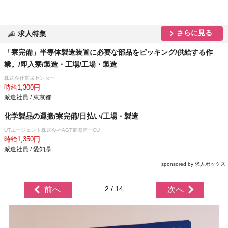
さらに見る
求人特集
「寮完備」半導体製造装置に必要な部品をピッキング/供給する作
業。/即入寮/製造・工場/工場・製造
株式会社京栄センター
時給1,300円
派遣社員 / 東京都
化学製品の運搬/寮完備/日払い/工場・製造
UTエージェント株式会社AGT東海第一CU
時給1,350円
派遣社員 / 愛知県
sponsored by 求人ボックス
2 / 14
前へ
次へ