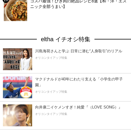
コスパ最強！ひき肉の絶品レシピ8選【和・洋・エス
ニック全部うまい】
eltha イチオシ特集
川島海荷さんと学ぶ 日常に潜む“人身取引”のリアル
オリコンタイアップ特集
マクドナルドが40年にわたり支える「小学生の甲子
園」
オリコンタイアップ特集
向井康二イケメンすぎ！純愛『（LOVE SONG）』
オリコンタイアップ特集