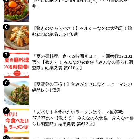
【今日の献立】2026年8月3日(月)「ピリ辛肉みそ
丼」
【驚きのやわらかさ！】ヘルシーなのに大満足！鶏
むね肉の絶品レシピ8選
「夏の麺料理、食べる時間帯は？」＜回答数37,131
票＞【教えて！ みんなの衣食住「みんなの暮らし調
査隊」結果発表 第610回】
【夏野菜の王様！】苦みがクセになる！ピーマンの
絶品レシピ8選
「ズバリ！今食べたいラーメンは？」＜回答数
37,337票＞【教えて！ みんなの衣食住「みんなの暮
らし調査隊」結果発表 第612回】