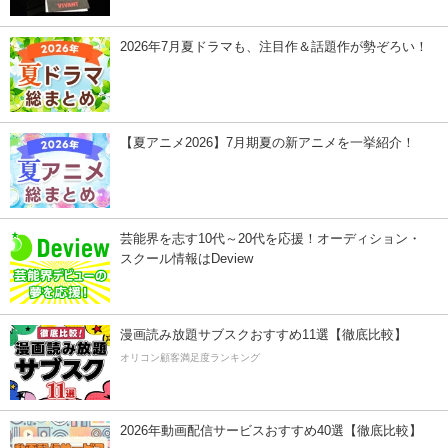
2026年7月夏ドラマも、注目作＆話題作が勢ぞろい！
【夏アニメ2026】7月期夏の新アニメを一挙紹介！
芸能界を志す10代～20代を応援！オーディション・
スクール情報はDeview
漫画読み放題サブスクおすすめ11選【徹底比較】
オリコン顧客満足度ランキング
2026年動画配信サービスおすすめ40選【徹底比較】