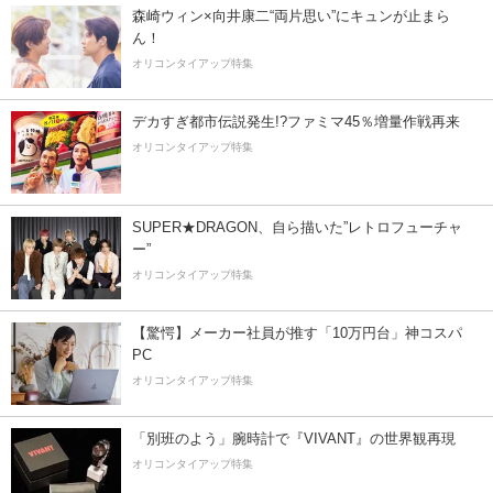
森崎ウィン×向井康二“両片思い”にキュンが止まら
ん！
オリコンタイアップ特集
デカすぎ都市伝説発生!?ファミマ45％増量作戦再来
オリコンタイアップ特集
SUPER★DRAGON、自ら描いた”レトロフューチャ
ー”
オリコンタイアップ特集
【驚愕】メーカー社員が推す「10万円台」神コスパ
PC
オリコンタイアップ特集
「別班のよう」腕時計で『VIVANT』の世界観再現
オリコンタイアップ特集