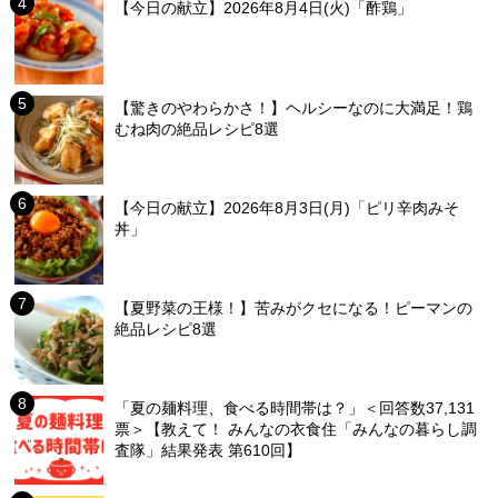
【今日の献立】2026年8月4日(火)「酢鶏」
【驚きのやわらかさ！】ヘルシーなのに大満足！鶏
むね肉の絶品レシピ8選
【今日の献立】2026年8月3日(月)「ピリ辛肉みそ
丼」
【夏野菜の王様！】苦みがクセになる！ピーマンの
絶品レシピ8選
「夏の麺料理、食べる時間帯は？」＜回答数37,131
票＞【教えて！ みんなの衣食住「みんなの暮らし調
査隊」結果発表 第610回】