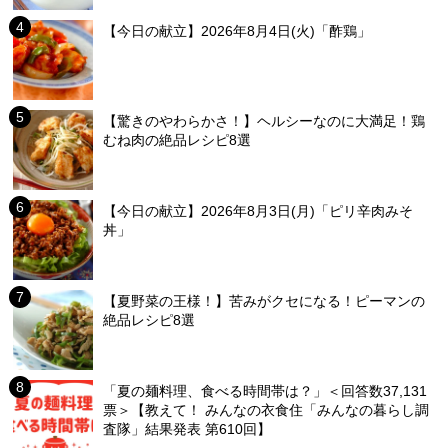
【今日の献立】2026年8月4日(火)「酢鶏」
【驚きのやわらかさ！】ヘルシーなのに大満足！鶏
むね肉の絶品レシピ8選
【今日の献立】2026年8月3日(月)「ピリ辛肉みそ
丼」
【夏野菜の王様！】苦みがクセになる！ピーマンの
絶品レシピ8選
「夏の麺料理、食べる時間帯は？」＜回答数37,131
票＞【教えて！ みんなの衣食住「みんなの暮らし調
査隊」結果発表 第610回】