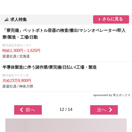
さらに見る
求人特集
「寮完備」ペットボトル容器の検査/搬出/マシンオペレーター/即入
寮/製造・工場/日勤
株式会社京栄センター
時給1,300円～1,625円
派遣社員 / 北海道
半導体製造に伴う諸作業/寮完備/日払い/工場・製造
株式会社ライオン社
月給23万9,800円
派遣社員 / 神奈川県
sponsored by 求人ボックス
12 / 14
前へ
次へ