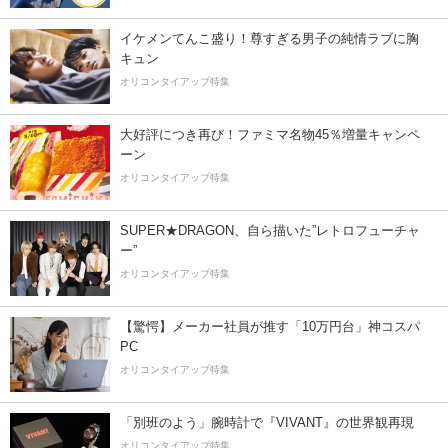
イケメンてんこ盛り！尊すぎる男子の純情ラブに胸
キュン
オリコンタイアップ特集
大好評につき再び！ファミマ名物45％増量キャンペ
ーン
オリコンタイアップ特集
SUPER★DRAGON、自ら描いた”レトロフューチャ
ー”
オリコンタイアップ特集
【驚愕】メーカー社員が推す「10万円台」神コスパ
PC
オリコンタイアップ特集
「別班のよう」腕時計で『VIVANT』の世界観再現
オリコンタイアップ特集