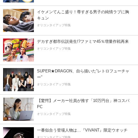
イケメンてんこ盛り！尊すぎる男子の純情ラブに胸
キュン
オリコンタイアップ特集
デカすぎ都市伝説発生!?ファミマ45％増量作戦再来
オリコンタイアップ特集
SUPER★DRAGON、自ら描いた”レトロフューチャ
ー”
オリコンタイアップ特集
【驚愕】メーカー社員が推す「10万円台」神コスパ
PC
オリコンタイアップ特集
一番似合う登場人物は…『VIVANT』限定ウオッチ
オリコンタイアップ特集