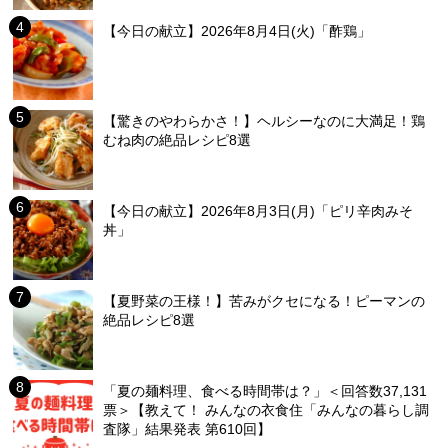
【今日の献立】2026年8月4日(火)「酢鶏」
【驚きのやわらかさ！】ヘルシーなのに大満足！鶏
むね肉の絶品レシピ8選
【今日の献立】2026年8月3日(月)「ピリ辛肉みそ
丼」
【夏野菜の王様！】苦みがクセになる！ピーマンの
絶品レシピ8選
「夏の麺料理、食べる時間帯は？」＜回答数37,131
票＞【教えて！ みんなの衣食住「みんなの暮らし調
査隊」結果発表 第610回】