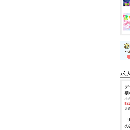
求
デ
期
株
時給
派遣
「
の