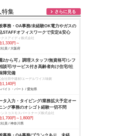
人特集
さらに見る
般事務・OA事務/未経験OK電力やガスの
込STAFFオフィスワークで安定&安心
ークスアイディ株式会社
1,330円～
社員 / 大阪府
週2から可」調理スタッフ/無資格可/シフ
相談可/サービス付き高齢者向け住宅/社
保障完備
式会社田中建材/エーデルワイス味鋺
1,140円
バイト・パート / 愛知県
ータ入力・タイピング/業務拡大予定オー
ニング事務のオシゴト経験一切不問
ランスコスモスパートナーズ株式会社
1,700円～1,800円
社員 / 神奈川県
般事務・OA事務/ブランクあり、未経