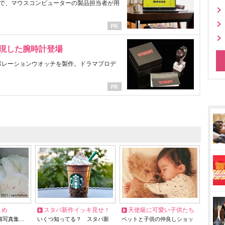
で、マウスコンピューターの製品担当者が用
表現した腕時計登場
ラボレーションウオッチを製作。ドラマプロデ
とめ
スタバ新作イッキ見せ！
天使級に可愛い子供たち
猫写真集…
いくつ知ってる？ スタバ新
ペットと子供の仲良しショッ