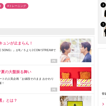
身
#トレーニング
にキュンが止まらん！
ONG）』が8／５よりJ:COM STREAMで
マ夏の大盤振る舞い
ートの人気企画「お値段そのまま おかわり
催！
登
選」とは？