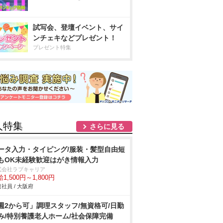
試写会、登壇イベント、サイ
ンチェキなどプレゼント！
プレゼント特集
人特集
さらに見る
ータ入力・タイピング/服装・髪型自由短
もOK未経験歓迎はがき情報入力
式会社ラブキャリア
1,500円～1,800円
社員 / 大阪府
週2から可」調理スタッフ/無資格可/日勤
み/特別養護老人ホーム/社会保障完備