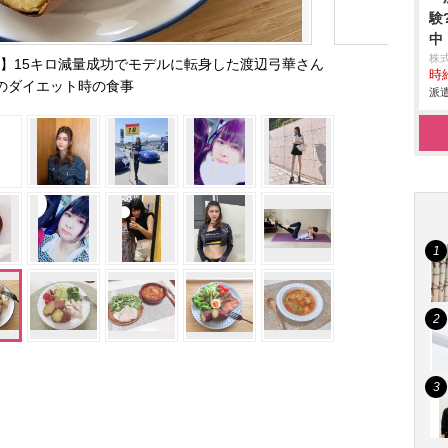
験
中
株
】15キロ減量成功でモデルに転身した渡辺弓華さん
時給
のダイエット時の食事
派遣