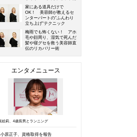
家にある道具だけで
OK！ 美容師が教えるセ
ンターパートの”ふんわり
立ち上げ”テクニック
梅雨でも怖くない！ アホ
毛や顔周り、湿気で死んだ
髪や寝グセを救う美容師直
伝のリカバリー術
エンタメニュース
坂絵莉、4歳長男とランニング
小原正子、資格取得を報告