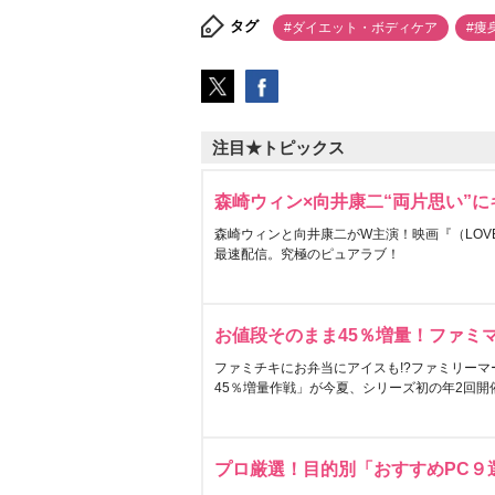
タグ
#ダイエット・ボディケア
#痩
注目★トピックス
森崎ウィン×向井康二“両片思い”
森崎ウィンと向井康二がW主演！映画『（LOVE S
最速配信。究極のピュアラブ！
お値段そのまま45％増量！ファミ
ファミチキにお弁当にアイスも!?ファミリーマ
45％増量作戦」が今夏、シリーズ初の年2回開
プロ厳選！目的別「おすすめPC９