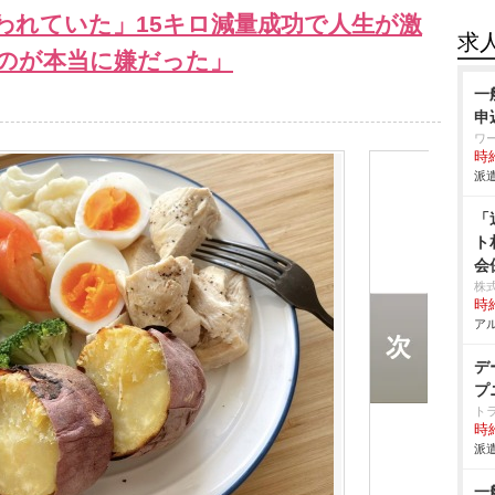
言われていた」15キロ減量成功で人生が激
求
のが本当に嫌だった」
一
申
ワ
時給
派遣
「
ト
会
株
時給
アル
デ
プ
ト
時給
派遣
一