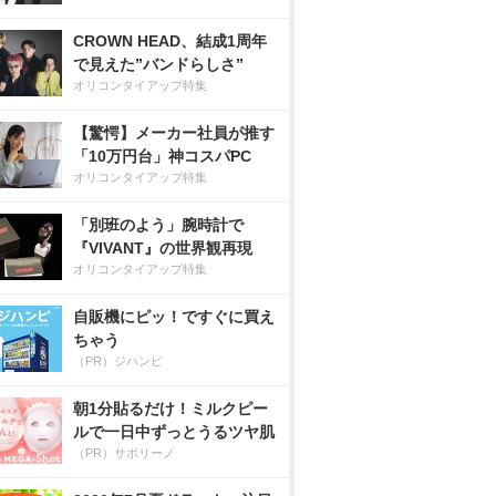
CROWN HEAD、結成1周年
で見えた”バンドらしさ”
オリコンタイアップ特集
【驚愕】メーカー社員が推す
「10万円台」神コスパPC
オリコンタイアップ特集
「別班のよう」腕時計で
『VIVANT』の世界観再現
オリコンタイアップ特集
自販機にピッ！ですぐに買え
ちゃう
（PR）ジハンピ
朝1分貼るだけ！ミルクピー
ルで一日中ずっとうるツヤ肌
（PR）サボリーノ