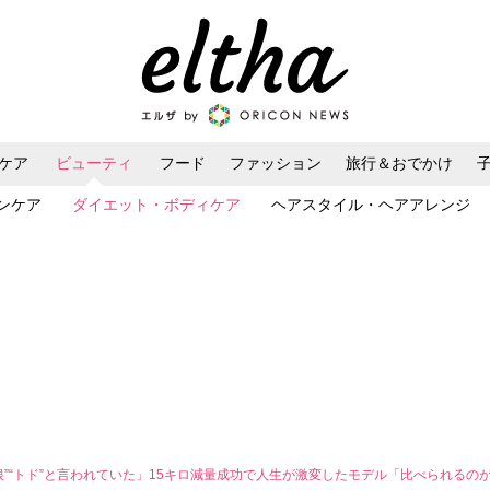
ケア
ビューティ
フード
ファッション
旅行＆おでかけ
ンケア
ダイエット・ボディケア
ヘアスタイル・ヘアアレンジ
根”“トド”と言われていた」15キロ減量成功で人生が激変したモデル「比べられるの