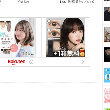
リ
作まとめ
ト他、SNS話題キッズまとめ