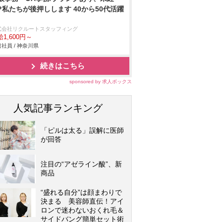
?私たちが後押しします 40から50代活躍
式会社リクルートスタッフィング
1,600円～
社員 / 神奈川県
続きはこちら
sponsored by 求人ボックス
人気記事ランキング
「ピルは太る」誤解に医師
が回答
注目の“アゼライン酸”、新
商品
“盛れる自分”は顔まわりで
決まる 美容師直伝！アイ
ロンで迷わないおくれ毛＆
サイドバング簡単セット術