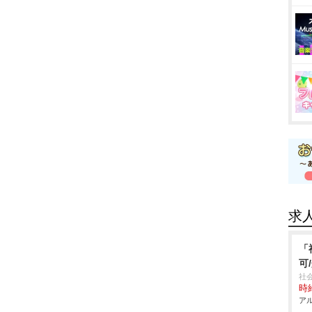
求
「
可
社
時給
アル