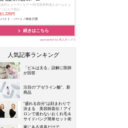
式会社ヒューマンケアー/住宅型有料老人ホームヒュ
マンヒルズ初山
1,225円
バイト・パート / 神奈川県
続きはこちら
sponsored by 求人ボックス
人気記事ランキング
「ピルは太る」誤解に医師
が回答
注目の“アゼライン酸”、新
商品
“盛れる自分”は顔まわりで
決まる 美容師直伝！アイ
ロンで迷わないおくれ毛＆
サイドバング簡単セット術
家にある道具だけで