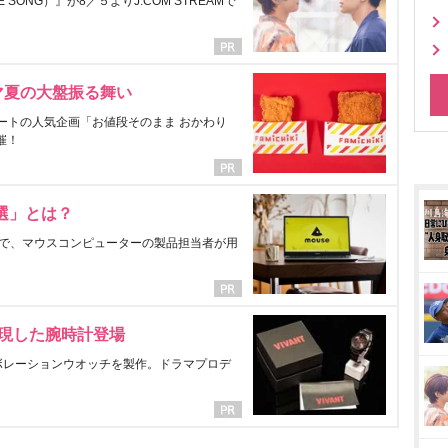
ONG）』が8／５よりJ:COM STREAMで
マ夏の大盤振る舞い
ートの人気企画「お値段そのまま おかわり
催！
選」とは？
で、マウスコンピューターの製品担当者が用
表現した腕時計登場
ラボレーションウオッチを製作。ドラマプロデ