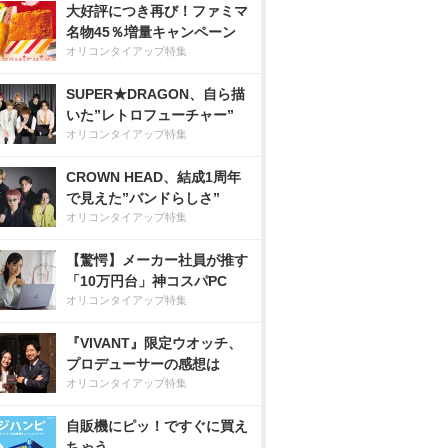
大好評につき再び！ファミマ
名物45％増量キャンペーン
オリコンタイアップ特集
SUPER★DRAGON、自ら描
いた”レトロフューチャー”
オリコンタイアップ特集
CROWN HEAD、結成1周年
で見えた”バンドらしさ”
オリコンタイアップ特集
【驚愕】メーカー社員が推す
「10万円台」神コスパPC
オリコンタイアップ特集
『VIVANT』限定ウオッチ、
プロデューサーの感想は
オリコンタイアップ特集
自販機にピッ！ですぐに買え
ちゃう