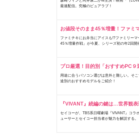
森崎ウィンと向井康二がW主演！映画『（LOVE S
最速配信。究極のピュアラブ！
お値段そのまま45％増量！ファミ
ファミチキにお弁当にアイスも!?ファミリーマ
45％増量作戦」が今夏、シリーズ初の年2回開
プロ厳選！目的別「おすすめPC９
用途に合うパソコン選びは意外と難しい。そこ
途別のおすすめモデルをご紹介！
『VIVANT』続編の鍵は…世界観
セイコーが、TBS系日曜劇場『VIVANT』コ
ューサーとセイコー担当者が魅力を解説する。