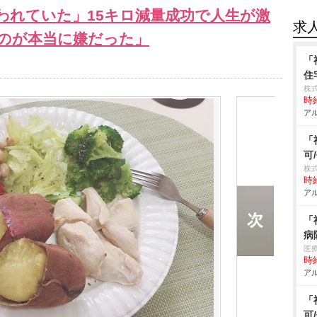
言われていた」15キロ減量成功で人生が激
求
のが本当に嫌だった」
「
住
株
時給
アル
「
可
株
時給
アル
「
病
医
時給
アル
「
可