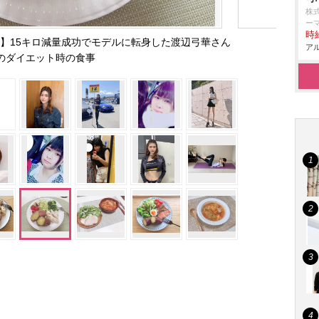
株
ー
時給
】15キロ減量成功でモデルに転身した渡辺弓華さん
アル
のダイエット時の食事