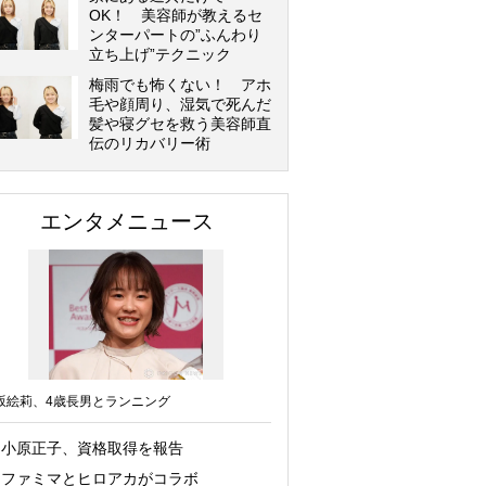
OK！ 美容師が教えるセ
ンターパートの”ふんわり
立ち上げ”テクニック
梅雨でも怖くない！ アホ
毛や顔周り、湿気で死んだ
髪や寝グセを救う美容師直
伝のリカバリー術
エンタメニュース
坂絵莉、4歳長男とランニング
小原正子、資格取得を報告
ファミマとヒロアカがコラボ