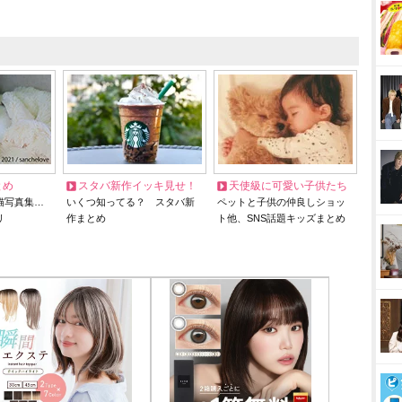
とめ
スタバ新作イッキ見せ！
天使級に可愛い子供たち
猫写真集…
いくつ知ってる？ スタバ新
ペットと子供の仲良しショッ
リ
作まとめ
ト他、SNS話題キッズまとめ