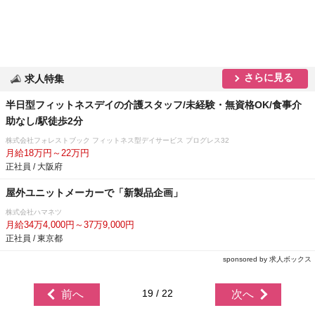
さらに見る
求人特集
半日型フィットネスデイの介護スタッフ/未経験・無資格OK/食事介
助なし/駅徒歩2分
株式会社フォレストブック フィットネス型デイサービス プログレス32
月給18万円～22万円
正社員 / 大阪府
屋外ユニットメーカーで「新製品企画」
株式会社ハマネツ
月給34万4,000円～37万9,000円
正社員 / 東京都
sponsored by 求人ボックス
19 / 22
前へ
次へ