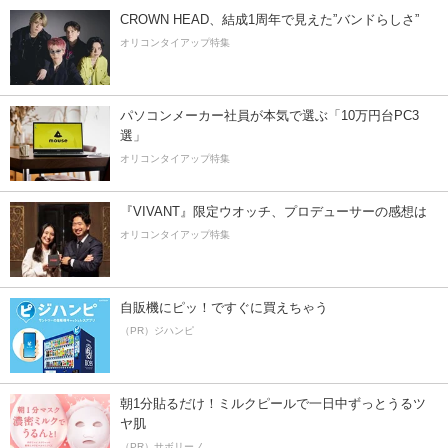
CROWN HEAD、結成1周年で見えた”バンドらしさ”
オリコンタイアップ特集
パソコンメーカー社員が本気で選ぶ「10万円台PC3
選」
オリコンタイアップ特集
『VIVANT』限定ウオッチ、プロデューサーの感想は
オリコンタイアップ特集
自販機にピッ！ですぐに買えちゃう
（PR）ジハンピ
朝1分貼るだけ！ミルクピールで一日中ずっとうるツ
ヤ肌
（PR）サボリーノ