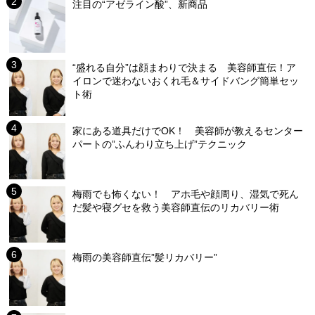
注目の“アゼライン酸”、新商品
“盛れる自分”は顔まわりで決まる 美容師直伝！ア
イロンで迷わないおくれ毛＆サイドバング簡単セッ
ト術
家にある道具だけでOK！ 美容師が教えるセンター
パートの”ふんわり立ち上げ”テクニック
梅雨でも怖くない！ アホ毛や顔周り、湿気で死ん
だ髪や寝グセを救う美容師直伝のリカバリー術
梅雨の美容師直伝”髪リカバリー”