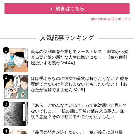
続きはこちら
sponsored by 求人ボックス
人気記事ランキング
義母の便利屋を卒業してノーストレス！ 離婚から始
まる妻と娘の新たな人生に悔いはなし！【嫁を便利
屋扱いする義母 Vol.44】
ほぼ手ぶらなのに彼女の荷物は持ちたくない？ 彼を
理解できないけど楽しまないともったいない！【あ
なたが理解できません Vol.8】
「あら、ごめんなさいね？」って絶対悪いと思って
ないでしょ…！ 私の畑に平然と踏み入る隣人…無
視？悪意？その行動にモヤモヤが止まらない
「義母の発言が許せない…！」嫁が義母に怒り爆