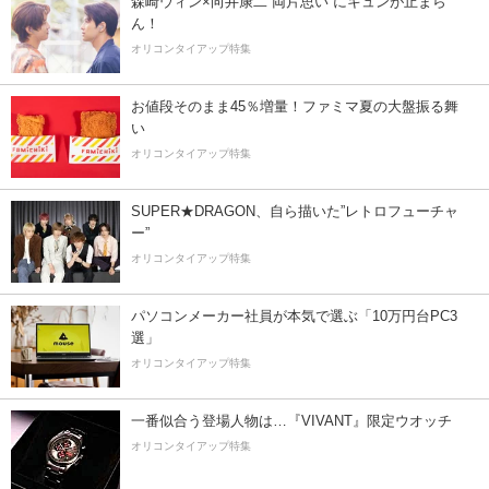
森崎ウィン×向井康二“両片思い”にキュンが止まら
ん！
オリコンタイアップ特集
お値段そのまま45％増量！ファミマ夏の大盤振る舞
い
オリコンタイアップ特集
SUPER★DRAGON、自ら描いた”レトロフューチャ
ー”
オリコンタイアップ特集
パソコンメーカー社員が本気で選ぶ「10万円台PC3
選」
オリコンタイアップ特集
一番似合う登場人物は…『VIVANT』限定ウオッチ
オリコンタイアップ特集