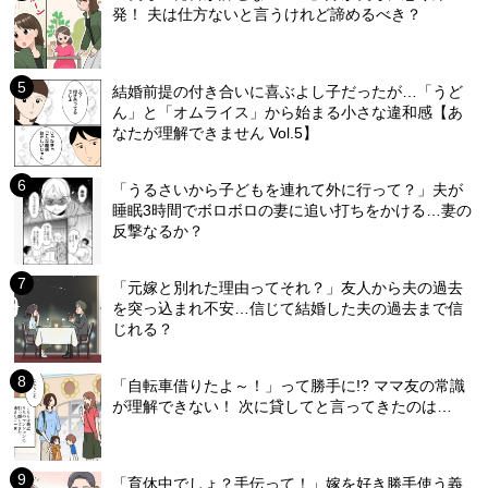
発！ 夫は仕方ないと言うけれど諦めるべき？
結婚前提の付き合いに喜ぶよし子だったが…「うど
ん」と「オムライス」から始まる小さな違和感【あ
なたが理解できません Vol.5】
「うるさいから子どもを連れて外に行って？」夫が
睡眠3時間でボロボロの妻に追い打ちをかける…妻の
反撃なるか？
「元嫁と別れた理由ってそれ？」友人から夫の過去
を突っ込まれ不安…信じて結婚した夫の過去まで信
じれる？
「自転車借りたよ～！」って勝手に!? ママ友の常識
が理解できない！ 次に貸してと言ってきたのは…
「育休中でしょ？手伝って！」嫁を好き勝手使う義