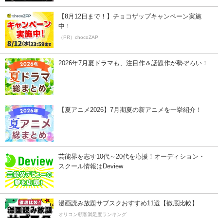
【8月12日まで！】チョコザップキャンペーン実施
中！
（PR）chocoZAP
2026年7月夏ドラマも、注目作＆話題作が勢ぞろい！
【夏アニメ2026】7月期夏の新アニメを一挙紹介！
芸能界を志す10代～20代を応援！オーディション・
スクール情報はDeview
漫画読み放題サブスクおすすめ11選【徹底比較】
オリコン顧客満足度ランキング