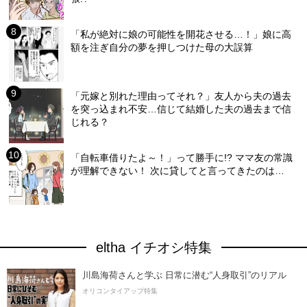
「私が絶対に娘の可能性を開花させる…！」娘に高
額を注ぎ自分の夢を押しつけた母の大誤算
「元嫁と別れた理由ってそれ？」友人から夫の過去
を突っ込まれ不安…信じて結婚した夫の過去まで信
じれる？
「自転車借りたよ～！」って勝手に!? ママ友の常識
が理解できない！ 次に貸してと言ってきたのは…
eltha イチオシ特集
川島海荷さんと学ぶ 日常に潜む“人身取引”のリアル
オリコンタイアップ特集