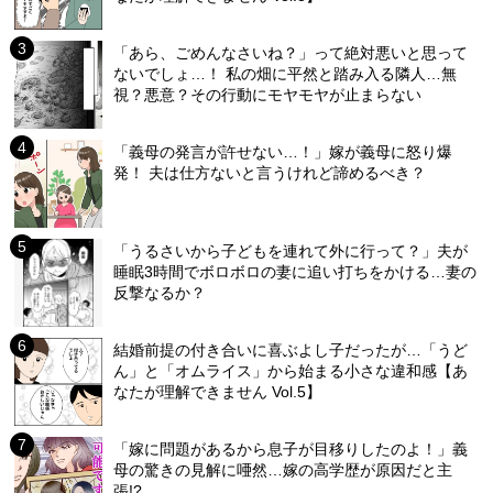
「あら、ごめんなさいね？」って絶対悪いと思って
ないでしょ…！ 私の畑に平然と踏み入る隣人…無
視？悪意？その行動にモヤモヤが止まらない
「義母の発言が許せない…！」嫁が義母に怒り爆
発！ 夫は仕方ないと言うけれど諦めるべき？
「うるさいから子どもを連れて外に行って？」夫が
睡眠3時間でボロボロの妻に追い打ちをかける…妻の
反撃なるか？
結婚前提の付き合いに喜ぶよし子だったが…「うど
ん」と「オムライス」から始まる小さな違和感【あ
なたが理解できません Vol.5】
「嫁に問題があるから息子が目移りしたのよ！」義
母の驚きの見解に唖然…嫁の高学歴が原因だと主
張!?