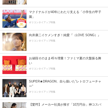
マクドナルドが40年にわたり支える「小学生の甲子
園」
オリコンタイアップ特集
向井康二イケメンすぎ！純愛『（LOVE SONG）』
オリコンタイアップ特集
お値段そのまま45％増量！ファミマ夏の大盤振る舞
い
オリコンタイアップ特集
SUPER★DRAGON、自ら描いた”レトロフューチャ
ー”
オリコンタイアップ特集
【驚愕】メーカー社員が推す「10万円台」神コスパ