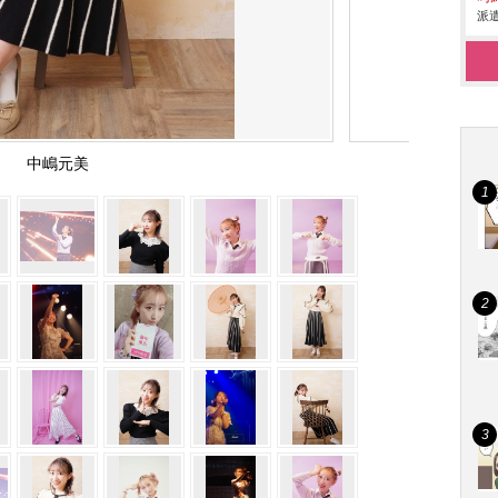
派遣
中嶋元美