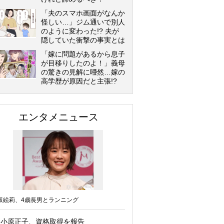
「夫のスマホ画面がなんか
怪しい…」ジム通いで別人
のように変わった!? 夫が
隠していた衝撃の事実とは
「嫁に問題があるから息子
が目移りしたのよ！」義母
の驚きの見解に唖然…嫁の
高学歴が原因だと主張!?
エンタメニュース
坂絵莉、4歳長男とランニング
小原正子、資格取得を報告