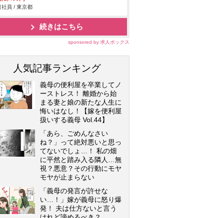
社員 / 東京都
続きはこちら
sponsored by 求人ボックス
人気記事ランキング
義母の便利屋を卒業してノ
ーストレス！ 離婚から始
まる妻と娘の新たな人生に
悔いはなし！【嫁を便利屋
扱いする義母 Vol.44】
「あら、ごめんなさい
ね？」って絶対悪いと思っ
てないでしょ…！ 私の畑
に平然と踏み入る隣人…無
視？悪意？その行動にモヤ
モヤが止まらない
「義母の発言が許せな
い…！」嫁が義母に怒り爆
発！ 夫は仕方ないと言う
けれど諦めるべき？