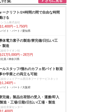
人特集
さらに見る
ォークリフト/24時間の間で自由な時間
働ける
ランコム株式会社
1,400円～1,750円
バイト・パート / 愛知県
導体電力素子の製造/寮完備/日払い/工
・製造
式会社ライオン社
21万5,000円～28万円
社員 / 神奈川県
ールスタッフ/憧れのカフェ初バイト歓迎
事や学業との両立も可能
式会社ジェイアール西日本フードサービスネット
1,240円～
バイト・パート / 大阪府
寮完備」製品出荷部の受入・運搬/即入
/製造・工場/日勤/日払い/工場・製造
式会社京栄センター
1,400円