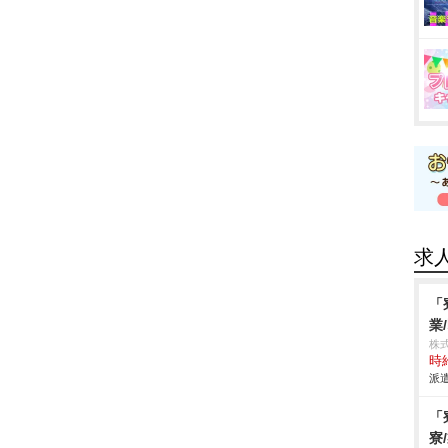
求
「
業
株
時給
派遣
「
寮