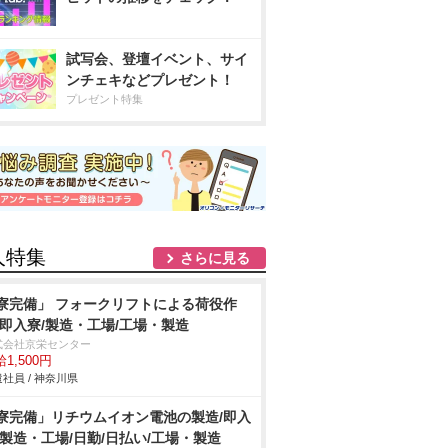
試写会、登壇イベント、サイ
ンチェキなどプレゼント！
プレゼント特集
人特集
さらに見る
寮完備」 フォークリフトによる荷役作
/即入寮/製造・工場/工場・製造
式会社京栄センター
1,500円
社員 / 神奈川県
寮完備」リチウムイオン電池の製造/即入
/製造・工場/日勤/日払い/工場・製造