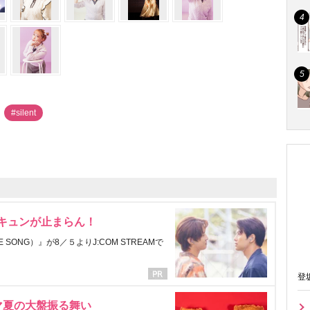
#silent
にキュンが止まらん！
ONG）』が8／５よりJ:COM STREAMで
登
マ夏の大盤振る舞い