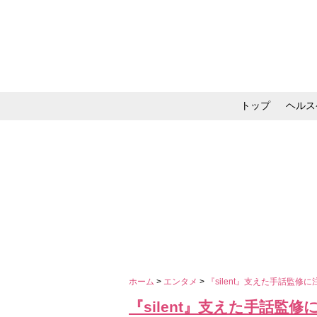
トップ
ヘルス
メイク・コスメ・スキ
ホーム
>
エンタメ
>
『silent』支えた手話監
『silent』支えた手話