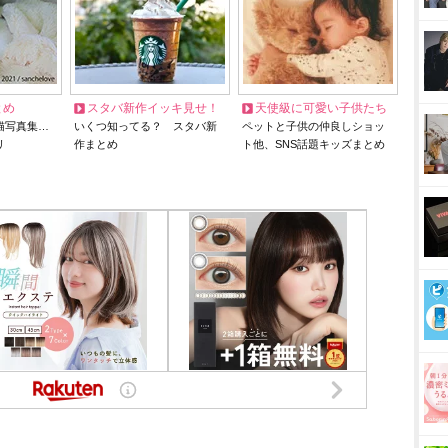
とめ
スタバ新作イッキ見せ！
天使級に可愛い子供たち
猫写真集…
いくつ知ってる？ スタバ新
ペットと子供の仲良しショッ
リ
作まとめ
ト他、SNS話題キッズまとめ