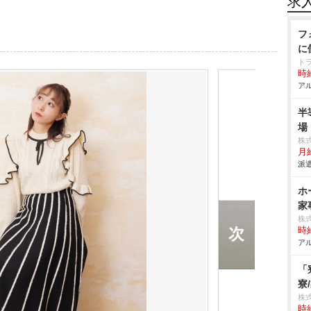
求
フ
に
ト
時給
アル
半
場
株
月給
派遣
ホ
家
株
時給
アル
「
寮
株
時給