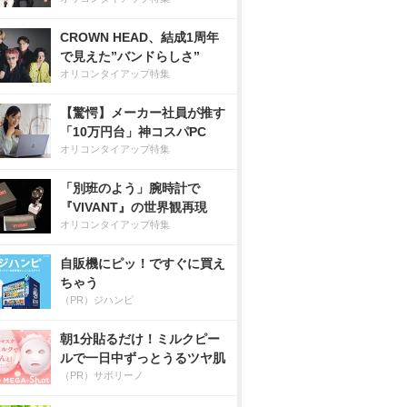
CROWN HEAD、結成1周年
で見えた”バンドらしさ”
オリコンタイアップ特集
【驚愕】メーカー社員が推す
「10万円台」神コスパPC
オリコンタイアップ特集
「別班のよう」腕時計で
『VIVANT』の世界観再現
オリコンタイアップ特集
自販機にピッ！ですぐに買え
ちゃう
（PR）ジハンピ
朝1分貼るだけ！ミルクピー
ルで一日中ずっとうるツヤ肌
（PR）サボリーノ