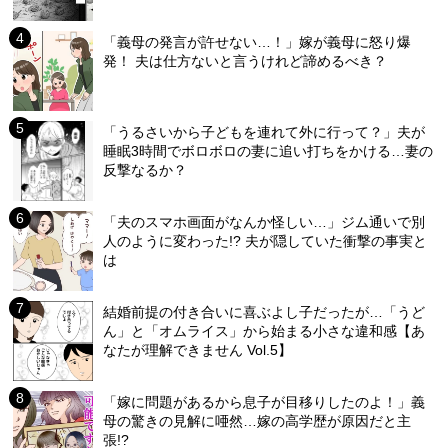
「義母の発言が許せない…！」嫁が義母に怒り爆
発！ 夫は仕方ないと言うけれど諦めるべき？
「うるさいから子どもを連れて外に行って？」夫が
睡眠3時間でボロボロの妻に追い打ちをかける…妻の
反撃なるか？
「夫のスマホ画面がなんか怪しい…」ジム通いで別
人のように変わった!? 夫が隠していた衝撃の事実と
は
結婚前提の付き合いに喜ぶよし子だったが…「うど
ん」と「オムライス」から始まる小さな違和感【あ
なたが理解できません Vol.5】
「嫁に問題があるから息子が目移りしたのよ！」義
母の驚きの見解に唖然…嫁の高学歴が原因だと主
張!?