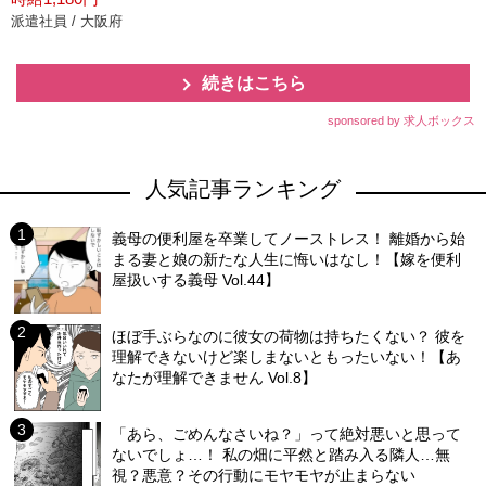
派遣社員 / 大阪府
続きはこちら
sponsored by 求人ボックス
人気記事ランキング
義母の便利屋を卒業してノーストレス！ 離婚から始
まる妻と娘の新たな人生に悔いはなし！【嫁を便利
屋扱いする義母 Vol.44】
ほぼ手ぶらなのに彼女の荷物は持ちたくない？ 彼を
理解できないけど楽しまないともったいない！【あ
なたが理解できません Vol.8】
「あら、ごめんなさいね？」って絶対悪いと思って
ないでしょ…！ 私の畑に平然と踏み入る隣人…無
視？悪意？その行動にモヤモヤが止まらない