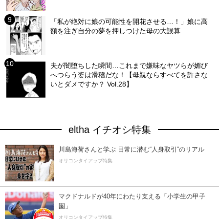
「私が絶対に娘の可能性を開花させる…！」娘に高
額を注ぎ自分の夢を押しつけた母の大誤算
夫が闇堕ちした瞬間…これまで嫌味なヤツらが媚び
へつらう姿は滑稽だな！【母親ならすべてを許さな
いとダメですか？ Vol.28】
eltha イチオシ特集
川島海荷さんと学ぶ 日常に潜む“人身取引”のリアル
オリコンタイアップ特集
マクドナルドが40年にわたり支える「小学生の甲子
園」
オリコンタイアップ特集