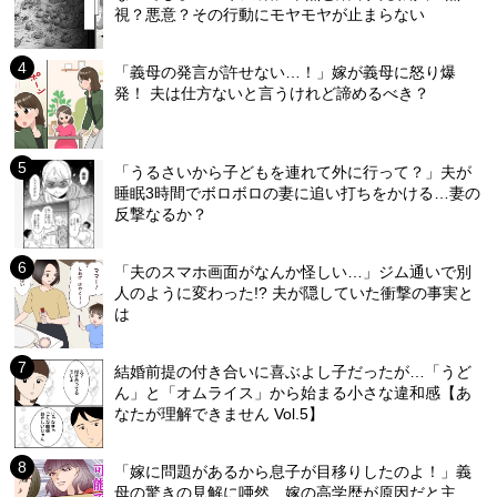
視？悪意？その行動にモヤモヤが止まらない
「義母の発言が許せない…！」嫁が義母に怒り爆
発！ 夫は仕方ないと言うけれど諦めるべき？
「うるさいから子どもを連れて外に行って？」夫が
睡眠3時間でボロボロの妻に追い打ちをかける…妻の
反撃なるか？
「夫のスマホ画面がなんか怪しい…」ジム通いで別
人のように変わった!? 夫が隠していた衝撃の事実と
は
結婚前提の付き合いに喜ぶよし子だったが…「うど
ん」と「オムライス」から始まる小さな違和感【あ
なたが理解できません Vol.5】
「嫁に問題があるから息子が目移りしたのよ！」義
母の驚きの見解に唖然…嫁の高学歴が原因だと主