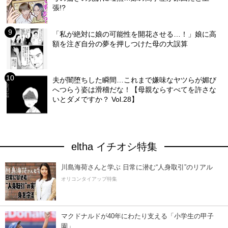
張!?
「私が絶対に娘の可能性を開花させる…！」娘に高
額を注ぎ自分の夢を押しつけた母の大誤算
夫が闇堕ちした瞬間…これまで嫌味なヤツらが媚び
へつらう姿は滑稽だな！【母親ならすべてを許さな
いとダメですか？ Vol.28】
eltha イチオシ特集
川島海荷さんと学ぶ 日常に潜む“人身取引”のリアル
オリコンタイアップ特集
マクドナルドが40年にわたり支える「小学生の甲子
園」