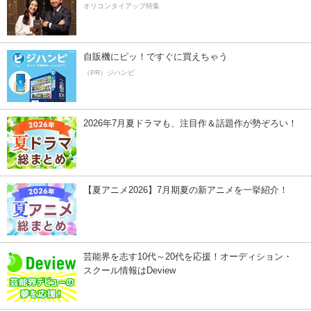
オリコンタイアップ特集
自販機にピッ！ですぐに買えちゃう
（PR）ジハンピ
2026年7月夏ドラマも、注目作＆話題作が勢ぞろい！
【夏アニメ2026】7月期夏の新アニメを一挙紹介！
芸能界を志す10代～20代を応援！オーディション・
スクール情報はDeview