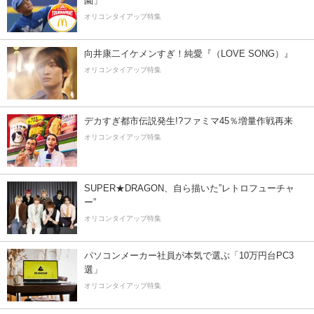
園」
オリコンタイアップ特集
向井康二イケメンすぎ！純愛『（LOVE SONG）』
オリコンタイアップ特集
デカすぎ都市伝説発生!?ファミマ45％増量作戦再来
オリコンタイアップ特集
SUPER★DRAGON、自ら描いた”レトロフューチャ
ー”
オリコンタイアップ特集
パソコンメーカー社員が本気で選ぶ「10万円台PC3
選」
オリコンタイアップ特集