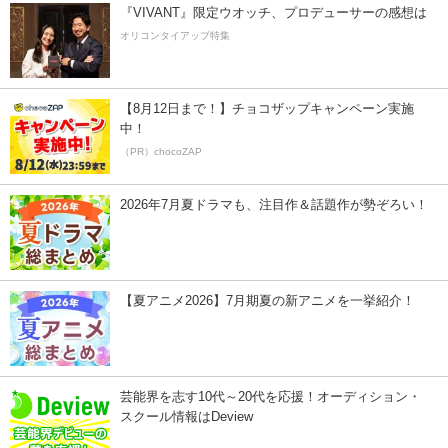
『VIVANT』限定ウオッチ、プロデューサーの感想は
オリコンタイアップ特集
【8月12日まで！】チョコザップキャンペーン実施
中！
（PR）chocoZAP
2026年7月夏ドラマも、注目作＆話題作が勢ぞろい！
【夏アニメ2026】7月期夏の新アニメを一挙紹介！
芸能界を志す10代～20代を応援！オーディション・
スクール情報はDeview