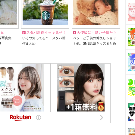
とめ
スタバ新作イッキ見せ！
天使級に可愛い子供たち
猫写真集…
いくつ知ってる？ スタバ新
ペットと子供の仲良しショッ
リ
作まとめ
ト他、SNS話題キッズまとめ