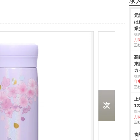
求
元
は
業
株
月
正社
高
東
カ
株
年
正社
上
1
勤
月
正社
食