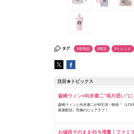
タグ
#新商品
#限定
#トレンド
注目★トピックス
森崎ウィン×向井康二“両片思い”
森崎ウィンと向井康二がW主演！映画『（LOVE S
最速配信。究極のピュアラブ！
お値段そのまま45％増量！ファミ