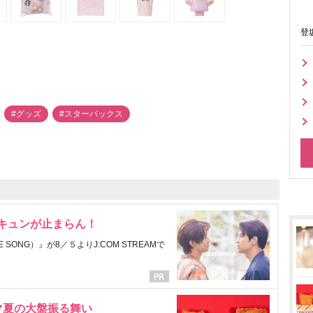
登
#グッズ
#スターバックス
にキュンが止まらん！
ONG）』が8／５よりJ:COM STREAMで
マ夏の大盤振る舞い