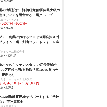
員 / 愛知県
電の検証設計・評価研究職/国内最大級の
較メディアを運営する上場グループ
式会社マイベスト
収660万円～960万円
員 / 東京都
プチド創薬におけるプロセス開発担当/東
プライム上場・創薬プラットフォーム企
プチドリーム株式会社
員 / 神奈川県
鳥バルのキッチンスタッフ/店長候補/年
600万円超も可/有給取得率100%/賞与年
回 規定あり
ただきコッコちゃん 北8条店
34万6,350円～45万5,000円
員 / 北海道
休120日/教育現場をサポートする「学校
務」 正社員募集
校法人三幸学園