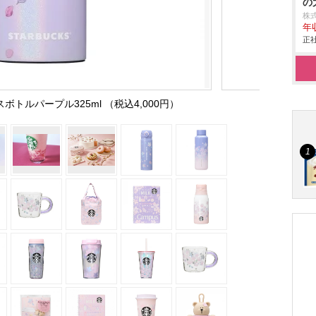
の
株
年
正社
スボトルパープル325ml （税込4,000円）