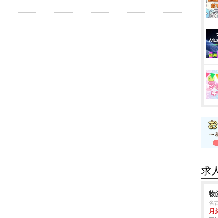
求
物
名
月