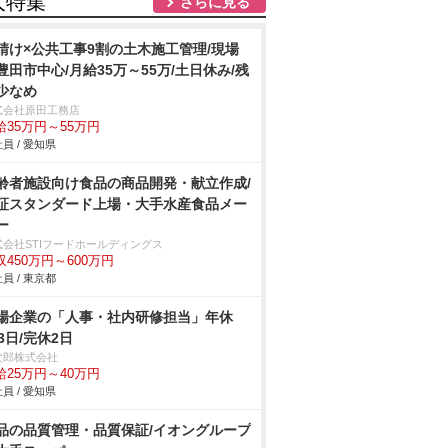
人特集
さらに見る
請け×公共工事9割の土木施工管理/現場
豊田市中心/月給35万～55万/土日休み/残
少なめ
式会社原田工務店
給35万円～55万円
員 / 愛知県
齢者施設向け食品の商品開発・献立作成/
証スタンダード上場・大手水産食品メー
ー
式会社STIフードホールディングス
収450万円～600万円
員 / 東京都
場企業の「人事・社内研修担当」年休
23日/完休2日
次郎株式会社
給25万円～40万円
員 / 愛知県
品の品質管理・品質保証/イオングループ