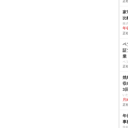
正社
家
比
株
年
正社
ペ
証
業
ペ
正社
焼
収
3
い
月給
正社
年
事
学