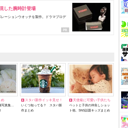
表現した腕時計登場
ラボレーションウオッチを製作。ドラマプロデ
とめ
スタバ新作イッキ見せ！
天使級に可愛い子供たち
猫写真集…
いくつ知ってる？ スタバ新
ペットと子供の仲良しショッ
リ
作まとめ
ト他、SNS話題キッズまとめ