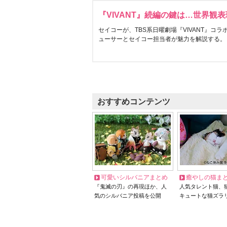
『VIVANT』続編の鍵は…世界観
セイコーが、TBS系日曜劇場『VIVANT』コ
ューサーとセイコー担当者が魅力を解説する。
おすすめコンテンツ
可愛いシルバニアまとめ
癒やしの猫ま
『鬼滅の刃』の再現ほか、人
人気タレント猫、
気のシルバニア投稿を公開
キュートな猫ズラ