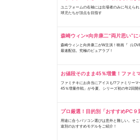
ユニフォームの右袖には出場者のみに与えられ
球児たちが頂点を目指す
森崎ウィン×向井康二“両片思い”
森崎ウィンと向井康二がW主演！映画『（LOVE S
最速配信。究極のピュアラブ！
お値段そのまま45％増量！ファミ
ファミチキにお弁当にアイスも!?ファミリーマ
45％増量作戦」が今夏、シリーズ初の年2回開
プロ厳選！目的別「おすすめPC９
用途に合うパソコン選びは意外と難しい。そこ
途別のおすすめモデルをご紹介！