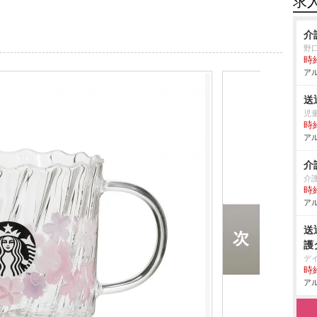
求
介
野
時給
アル
送
児
時給
アル
介
介
時給
アル
送
護
デ
時給
アル