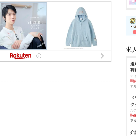
求
送
募
デ
時給
アル
ド
ク
た
時給
アル
介