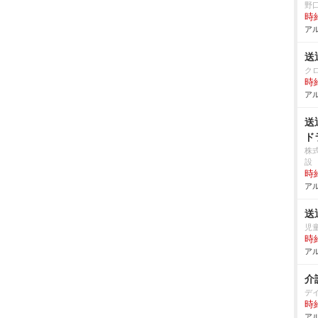
野
時給
アル
送
ク
時給
アル
送
ド
株
設
時給
アル
送
児
時給
アル
介
デ
時給
アル