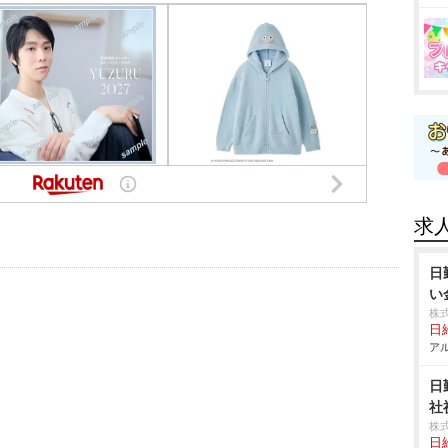
求
日
い
株
日給
アル
日
社
株
日給