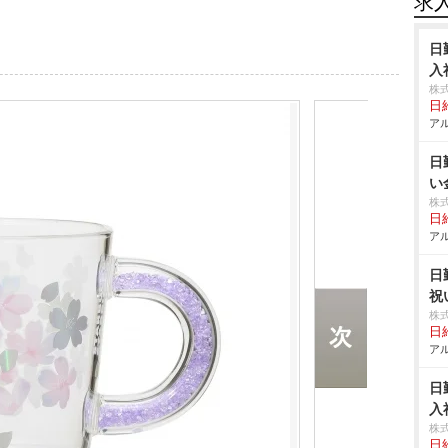
求
日
入
株
日給
アル
日
い
株
日給
アル
日
祝
株
日給
アル
日
入
株
日給