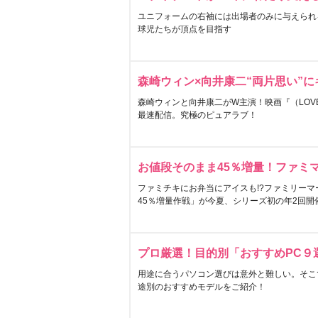
ユニフォームの右袖には出場者のみに与えられ
球児たちが頂点を目指す
森崎ウィン×向井康二“両片思い”
森崎ウィンと向井康二がW主演！映画『（LOVE S
最速配信。究極のピュアラブ！
お値段そのまま45％増量！ファミ
ファミチキにお弁当にアイスも!?ファミリーマ
45％増量作戦」が今夏、シリーズ初の年2回開
プロ厳選！目的別「おすすめPC９
用途に合うパソコン選びは意外と難しい。そこ
途別のおすすめモデルをご紹介！