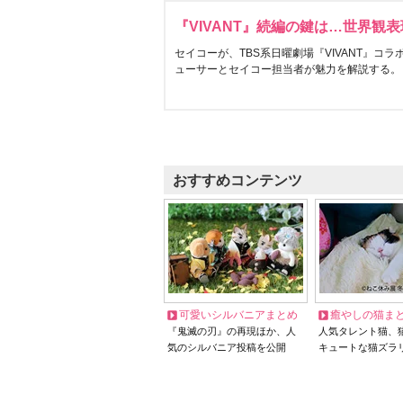
『VIVANT』続編の鍵は…世界観
セイコーが、TBS系日曜劇場『VIVANT』コ
ューサーとセイコー担当者が魅力を解説する。
おすすめコンテンツ
可愛いシルバニアまとめ
癒やしの猫ま
『鬼滅の刃』の再現ほか、人
人気タレント猫、
気のシルバニア投稿を公開
キュートな猫ズラ