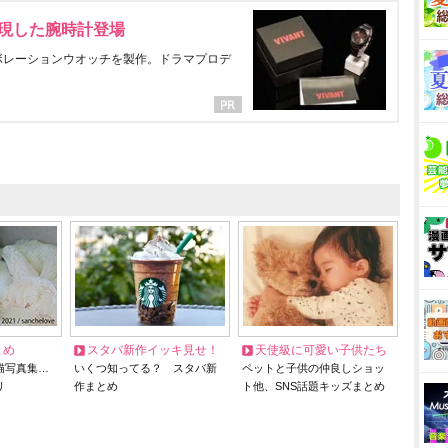
表現した腕時計登場
ラボレーションウオッチを製作。ドラマプロデ
とめ
スタバ新作イッキ見せ！
天使級に可愛い子供たち
猫写真集…
いくつ知ってる？ スタバ新
ペットと子供の仲良しショッ
リ
作まとめ
ト他、SNS話題キッズまとめ