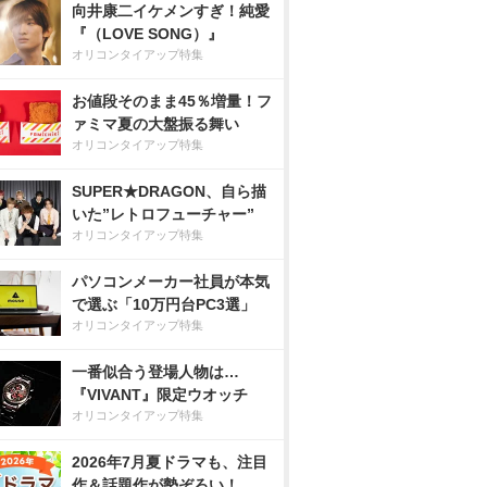
向井康二イケメンすぎ！純愛
『（LOVE SONG）』
オリコンタイアップ特集
お値段そのまま45％増量！フ
ァミマ夏の大盤振る舞い
オリコンタイアップ特集
SUPER★DRAGON、自ら描
いた”レトロフューチャー”
オリコンタイアップ特集
パソコンメーカー社員が本気
で選ぶ「10万円台PC3選」
オリコンタイアップ特集
一番似合う登場人物は…
『VIVANT』限定ウオッチ
オリコンタイアップ特集
2026年7月夏ドラマも、注目
作＆話題作が勢ぞろい！