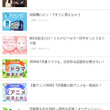
自販機にピッ！ですぐに買えちゃう
（PR）ジハンピ
朝1分貼るだけ！ミルクピールで一日中ずっとうるツ
ヤ肌
（PR）サボリーノ
2026年7月夏ドラマも、注目作＆話題作が勢ぞろい！
【夏アニメ2026】7月期夏の新アニメを一挙紹介！
芸能界を志す10代～20代を応援！オーディション・