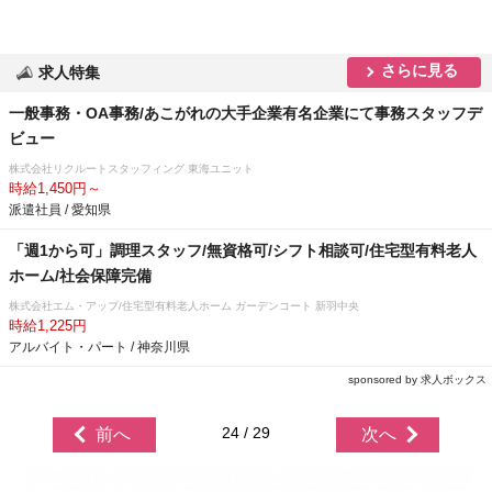
さらに見る
求人特集
一般事務・OA事務/あこがれの大手企業有名企業にて事務スタッフデ
ビュー
株式会社リクルートスタッフィング 東海ユニット
時給1,450円～
派遣社員 / 愛知県
「週1から可」調理スタッフ/無資格可/シフト相談可/住宅型有料老人
ホーム/社会保障完備
株式会社エム・アップ/住宅型有料老人ホーム ガーデンコート 新羽中央
時給1,225円
アルバイト・パート / 神奈川県
sponsored by 求人ボックス
24 / 29
前へ
次へ