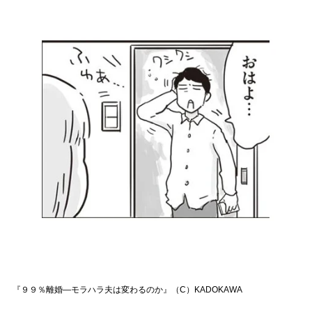
『９９％離婚―モラハラ夫は変わるのか』（C）KADOKAWA