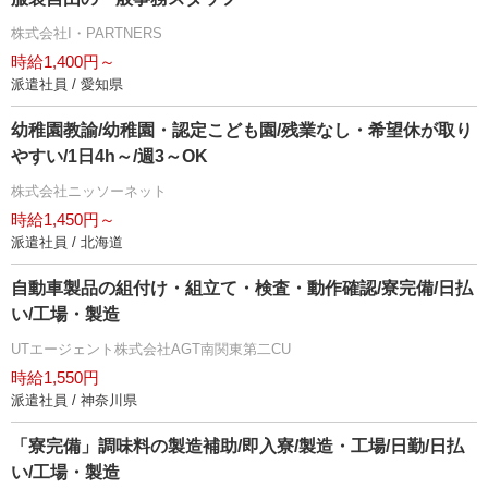
株式会社I・PARTNERS
時給1,400円～
派遣社員 / 愛知県
幼稚園教諭/幼稚園・認定こども園/残業なし・希望休が取り
すい/1日4h～/週3～OK
株式会社ニッソーネット
時給1,450円～
派遣社員 / 北海道
自動車製品の組付け・組立て・検査・動作確認/寮完備/日払
い/工場・製造
UTエージェント株式会社AGT南関東第二CU
時給1,550円
派遣社員 / 神奈川県
「寮完備」調味料の製造補助/即入寮/製造・工場/日勤/日払
い/工場・製造