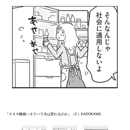
『９９％離婚―モラハラ夫は変わるのか』（C）KADOKAWA