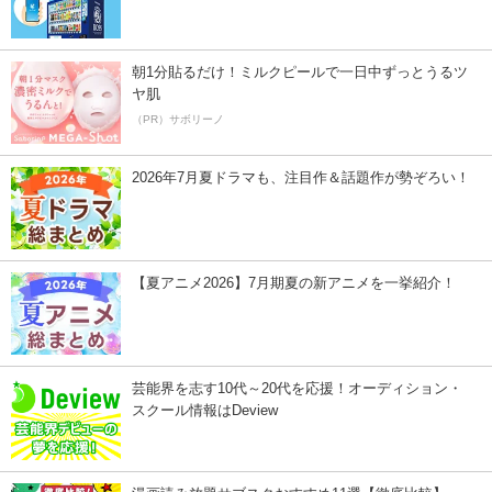
朝1分貼るだけ！ミルクピールで一日中ずっとうるツ
ヤ肌
（PR）サボリーノ
2026年7月夏ドラマも、注目作＆話題作が勢ぞろい！
【夏アニメ2026】7月期夏の新アニメを一挙紹介！
芸能界を志す10代～20代を応援！オーディション・
スクール情報はDeview