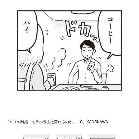
『９９％離婚―モラハラ夫は変わるのか』（C）KADOKAWA