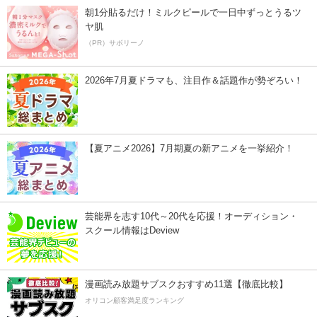
朝1分貼るだけ！ミルクピールで一日中ずっとうるツ
ヤ肌
（PR）サボリーノ
2026年7月夏ドラマも、注目作＆話題作が勢ぞろい！
【夏アニメ2026】7月期夏の新アニメを一挙紹介！
芸能界を志す10代～20代を応援！オーディション・
スクール情報はDeview
漫画読み放題サブスクおすすめ11選【徹底比較】
オリコン顧客満足度ランキング