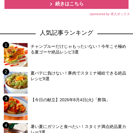
続きはこちら
sponsored by 求人ボックス
人気記事ランキング
チャンプルーだけじゃもったいない！今年こそ極め
る夏ゴーヤ絶品レシピ3選
夏バテに負けない！豚肉でスタミナ補給できる絶品
レシピ8選
【今日の献立】2026年8月4日(火)「酢鶏」
暑い夏にガツンと食べたい！スタミナ満点絶品夏カ
レー3選