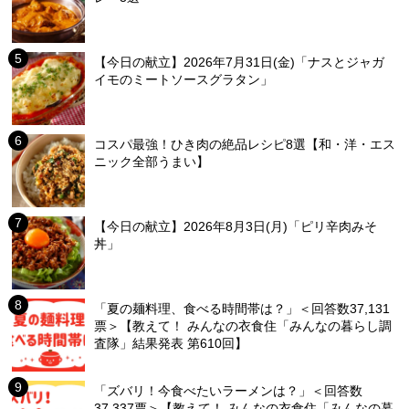
【今日の献立】2026年7月31日(金)「ナスとジャガ
イモのミートソースグラタン」
コスパ最強！ひき肉の絶品レシピ8選【和・洋・エス
ニック全部うまい】
【今日の献立】2026年8月3日(月)「ピリ辛肉みそ
丼」
「夏の麺料理、食べる時間帯は？」＜回答数37,131
票＞【教えて！ みんなの衣食住「みんなの暮らし調
査隊」結果発表 第610回】
「ズバリ！今食べたいラーメンは？」＜回答数
37,337票＞【教えて！ みんなの衣食住「みんなの暮