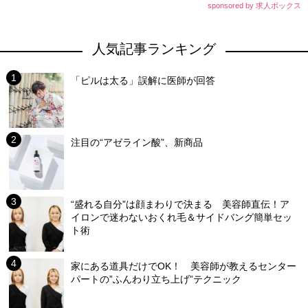
sponsored by 求人ボックス
人気記事ランキング
「ピルは太る」誤解に医師が回答
注目の“アゼライン酸”、新商品
“盛れる自分”は顔まわりで決まる 美容師直伝！ア
イロンで迷わないおくれ毛＆サイドバング簡単セッ
ト術
家にある道具だけでOK！ 美容師が教えるセンター
パートの”ふんわり立ち上げ”テクニック