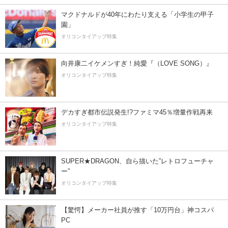
マクドナルドが40年にわたり支える「小学生の甲子
園」
オリコンタイアップ特集
向井康二イケメンすぎ！純愛『（LOVE SONG）』
オリコンタイアップ特集
デカすぎ都市伝説発生!?ファミマ45％増量作戦再来
オリコンタイアップ特集
SUPER★DRAGON、自ら描いた”レトロフューチャ
ー”
オリコンタイアップ特集
【驚愕】メーカー社員が推す「10万円台」神コスパ
PC