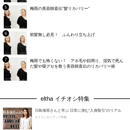
梅雨の美容師直伝”髪リカバリー”
前髪無し必見！ ふんわり立ち上げ
梅雨でも怖くない！ アホ毛や顔周り、湿気で死ん
だ髪や寝グセを救う美容師直伝のリカバリー術
eltha イチオシ特集
川島海荷さんと学ぶ 日常に潜む“人身取引”のリアル
オリコンタイアップ特集