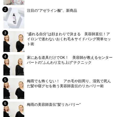
注目の“アゼライン酸”、新商品
“盛れる自分”は顔まわりで決まる 美容師直伝！ア
イロンで迷わないおくれ毛＆サイドバング簡単セッ
ト術
家にある道具だけでOK！ 美容師が教えるセンター
パートの”ふんわり立ち上げ”テクニック
梅雨でも怖くない！ アホ毛や顔周り、湿気で死ん
だ髪や寝グセを救う美容師直伝のリカバリー術
梅雨の美容師直伝”髪リカバリー”