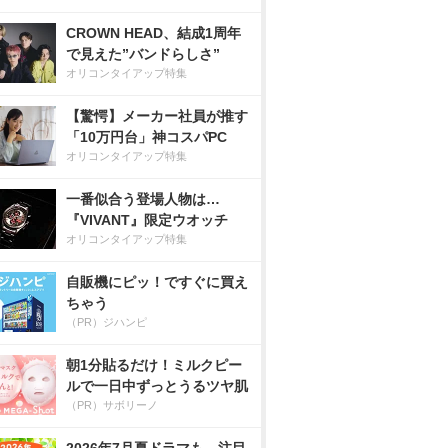
CROWN HEAD、結成1周年
で見えた”バンドらしさ”
オリコンタイアップ特集
【驚愕】メーカー社員が推す
「10万円台」神コスパPC
オリコンタイアップ特集
一番似合う登場人物は…
『VIVANT』限定ウオッチ
オリコンタイアップ特集
自販機にピッ！ですぐに買え
ちゃう
（PR）ジハンピ
朝1分貼るだけ！ミルクピー
ルで一日中ずっとうるツヤ肌
（PR）サボリーノ