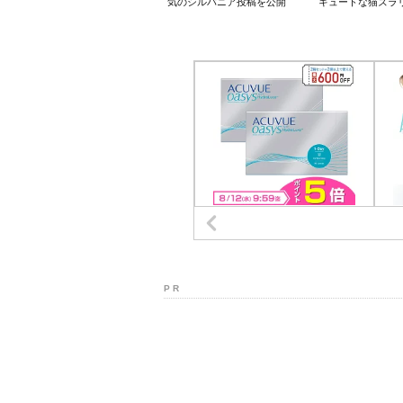
気のシルバニア投稿を公開
キュートな猫ズラ
P R