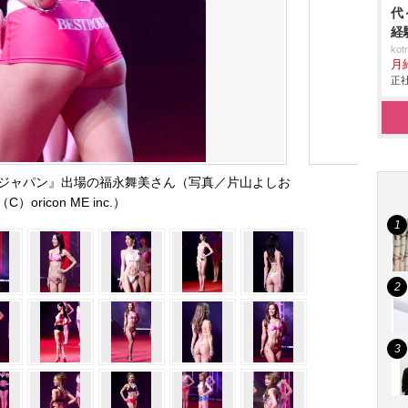
代
経
ko
月
正社
・ジャパン』出場の福永舞美さん（写真／片山よしお
（C）oricon ME inc.）