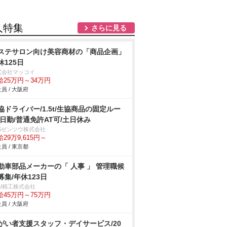
人特集
さらに見る
ステサロン向け美容商材の「商品企画」
休125日
式会社マッコイ
給25万円～34万円
員 / 大阪府
協ドライバー/1.5t/生協商品の固定ルー
/日勤/普通免許AT可/土日休み
BSゼンツウ株式会社
29万9,615円～
員 / 東京都
動車部品メーカーの「 人事 」 管理職候
募集/年休123日
&U精工株式会社
給45万円～75万円
員 / 大阪府
がい者支援スタッフ・デイサービス/20