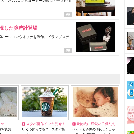
で、マウスコンピューターの製品担当者が用
表現した腕時計登場
ラボレーションウオッチを製作。ドラマプロデ
とめ
スタバ新作イッキ見せ！
天使級に可愛い子供たち
猫写真集…
いくつ知ってる？ スタバ新
ペットと子供の仲良しショッ