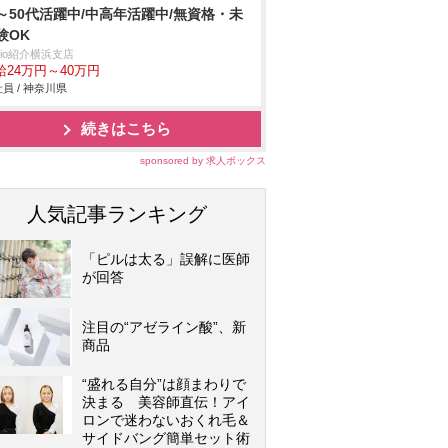
～50代活躍中/中高年活躍中/無資格・未
験OK
trio紹介横浜支店
給24万円～40万円
員 / 神奈川県
続きはこちら
sponsored by 求人ボックス
人気記事ランキング
「ピルは太る」誤解に医師
が回答
注目の“アゼライン酸”、新
商品
“盛れる自分”は顔まわりで
決まる 美容師直伝！アイ
ロンで迷わないおくれ毛＆
サイドバング簡単セット術