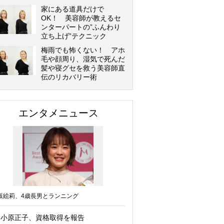
家にある道具だけで
OK！ 美容師が教えるセ
ンターパートの”ふんわり
立ち上げ”テクニック
梅雨でも怖くない！ アホ
毛や顔周り、湿気で死んだ
髪や寝グセを救う美容師直
伝のリカバリー術
エンタメニュース
坂絵莉、4歳長男とランニング
小原正子、資格取得を報告