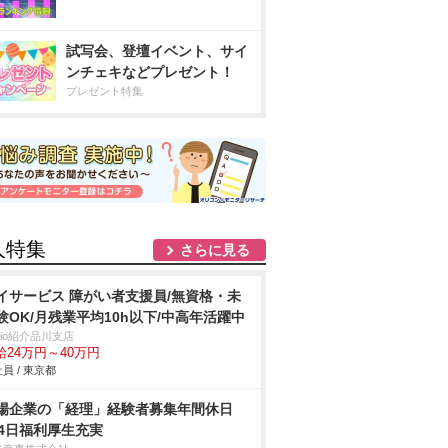
試写会、登壇イベント、サイ
ンチェキなどプレゼント！
プレゼント特集
人特集
さらに見る
イサービス 障がい者支援員/無資格・未
験OK/月残業平均10h以下/中高年活躍中
trio紹介品川支店
給24万円～40万円
員 / 東京都
場企業の「経理」経験者募集年間休日
24日福利厚生充実