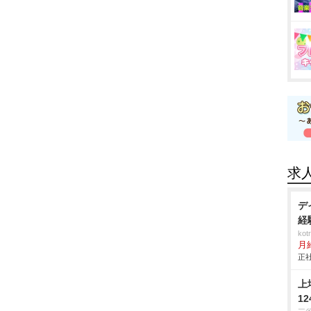
求
デ
経
ko
月
正社
上
1