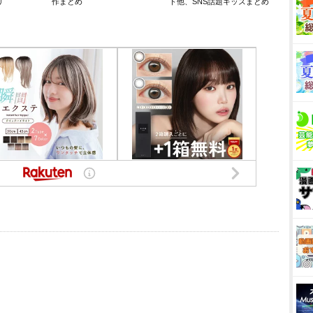
リ
作まとめ
ト他、SNS話題キッズまとめ