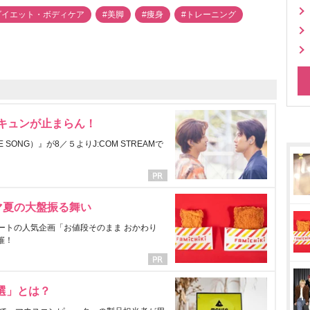
ダイエット・ボディケア
#美脚
#痩身
#トレーニング
にキュンが止まらん！
ONG）』が8／５よりJ:COM STREAMで
マ夏の大盤振る舞い
ートの人気企画「お値段そのまま おかわり
催！
選」とは？