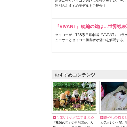
用途に合うパソコン選びは意外と難しい。そこ
途別のおすすめモデルをご紹介！
『VIVANT』続編の鍵は…世界観
セイコーが、TBS系日曜劇場『VIVANT』コ
ューサーとセイコー担当者が魅力を解説する。
おすすめコンテンツ
可愛いシルバニアまとめ
癒やしの猫ま
『鬼滅の刃』の再現ほか、人
人気タレント猫、