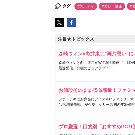
タグ
#美ボディ
#美容・健康
#
注目★トピックス
森崎ウィン×向井康二“両片思い”
森崎ウィンと向井康二がW主演！映画『（LOVE S
最速配信。究極のピュアラブ！
お値段そのまま45％増量！ファミ
ファミチキにお弁当にアイスも!?ファミリーマ
45％増量作戦」が今夏、シリーズ初の年2回開
プロ厳選！目的別「おすすめPC９