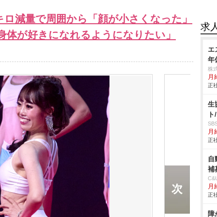
0キロ減量で周囲から「顔が小さくなった」
求
身体が好きになれるようになりたい」
エ
年
株
月
正社
生
ト
S
月給
正社
自
補
C
月
正社
障