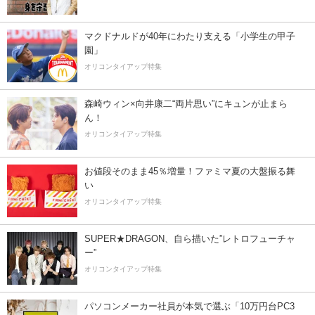
マクドナルドが40年にわたり支える「小学生の甲子
園」
オリコンタイアップ特集
森崎ウィン×向井康二“両片思い”にキュンが止まら
ん！
オリコンタイアップ特集
お値段そのまま45％増量！ファミマ夏の大盤振る舞
い
オリコンタイアップ特集
SUPER★DRAGON、自ら描いた”レトロフューチャ
ー”
オリコンタイアップ特集
パソコンメーカー社員が本気で選ぶ「10万円台PC3