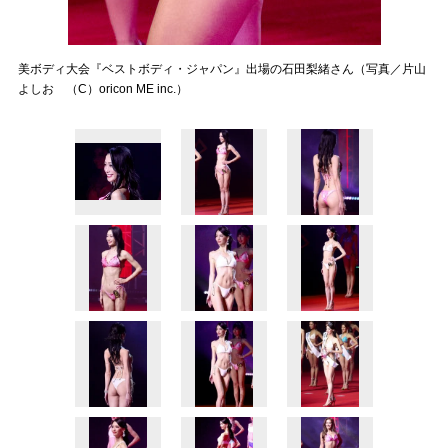
美ボディ大会『ベストボディ・ジャパン』出場の石田梨緒さん（写真／片山
よしお （C）oricon ME inc.）