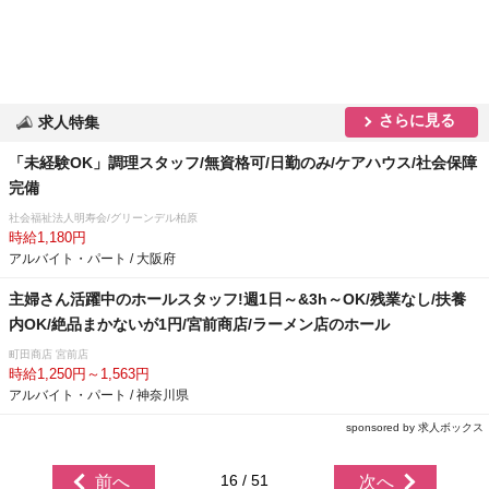
さらに見る
求人特集
「未経験OK」調理スタッフ/無資格可/日勤のみ/ケアハウス/社会保障
完備
社会福祉法人明寿会/グリーンデル柏原
時給1,180円
アルバイト・パート / 大阪府
主婦さん活躍中のホールスタッフ!週1日～&3h～OK/残業なし/扶養
内OK/絶品まかないが1円/宮前商店/ラーメン店のホール
町田商店 宮前店
時給1,250円～1,563円
アルバイト・パート / 神奈川県
sponsored by 求人ボックス
16 / 51
前へ
次へ