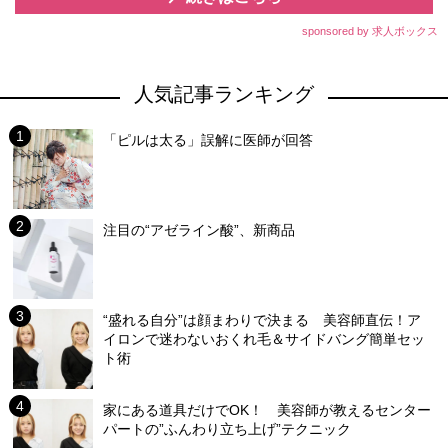
sponsored by 求人ボックス
人気記事ランキング
「ピルは太る」誤解に医師が回答
注目の“アゼライン酸”、新商品
“盛れる自分”は顔まわりで決まる 美容師直伝！ア
イロンで迷わないおくれ毛＆サイドバング簡単セッ
ト術
家にある道具だけでOK！ 美容師が教えるセンター
パートの”ふんわり立ち上げ”テクニック