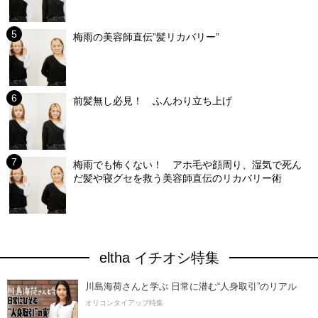
梅雨の美容師直伝”髪リカバリー”
前髪無し必見！ ふんわり立ち上げ
梅雨でも怖くない！ アホ毛や顔周り、湿気で死ん
だ髪や寝グセを救う美容師直伝のリカバリー術
eltha イチオシ特集
川島海荷さんと学ぶ 日常に潜む“人身取引”のリアル
オリコンタイアップ特集