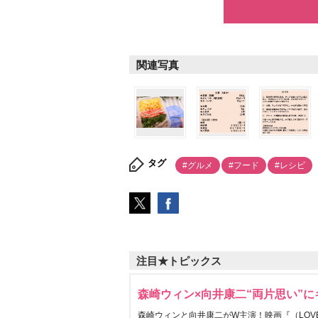
関連写真
タグ
#グルメ
#フード
#レシピ
注目★トピックス
森崎ウィン×向井康二“両片思い”
森崎ウィンと向井康二がW主演！映画『（LOVE S