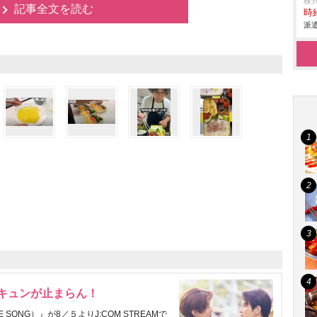
株
記事全文を読む
時給
派遣
にキュンが止まらん！
ONG）』が8／５よりJ:COM STREAMで