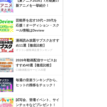
【夏アニメ2026】7月期夏の
新アニメを一挙紹介！
芸能界を志す10代～20代を
応援！オーディション・スク
ール情報はDeview
漫画読み放題サブスクおすす
め11選【徹底比較】
オリコン顧客満足度ランキング
2026年動画配信サービスお
すすめ40選【徹底比較】
CS動画配信サービス20選
毎週の音楽ランキングから、
ヒットの推移をチェック！
試写会、登壇イベント、サイ
ンチェキなどプレゼント！