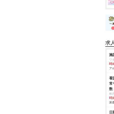
求
施
ワ
時給
アル
看
常
数
株
時給
派遣
日