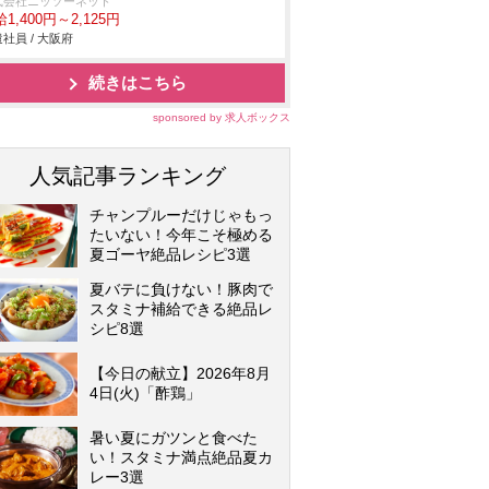
式会社ニッソーネット
1,400円～2,125円
社員 / 大阪府
続きはこちら
sponsored by 求人ボックス
人気記事ランキング
チャンプルーだけじゃもっ
たいない！今年こそ極める
夏ゴーヤ絶品レシピ3選
夏バテに負けない！豚肉で
スタミナ補給できる絶品レ
シピ8選
【今日の献立】2026年8月
4日(火)「酢鶏」
暑い夏にガツンと食べた
い！スタミナ満点絶品夏カ
レー3選