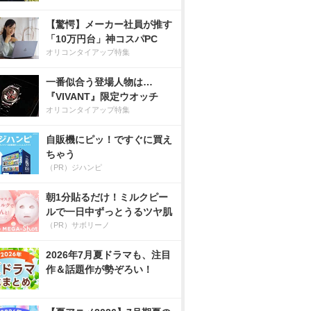
【驚愕】メーカー社員が推す
「10万円台」神コスパPC
オリコンタイアップ特集
一番似合う登場人物は…
『VIVANT』限定ウオッチ
オリコンタイアップ特集
自販機にピッ！ですぐに買え
ちゃう
（PR）ジハンピ
朝1分貼るだけ！ミルクピー
ルで一日中ずっとうるツヤ肌
（PR）サボリーノ
2026年7月夏ドラマも、注目
作＆話題作が勢ぞろい！