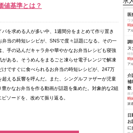
求
価値基準とは？
医
ワ
時給
アル
パを求める人が多い中、1週間分をまとめて作り置き
お弁当の時短レシピが、SNSで度々話題になる。その一
調
ス
は、手の込んだキャラ弁や華やかなお弁当レシピも寝強
特
時給
気がある。そうめんをまるごと凍らせ電子レンジで解凍
アル
だけですぐに食べられるお弁当の時短レシピが、247万
介
を超える反響を呼んだ。また、シングルファザーが児童
補
数
り豊かなお弁当を作る動画が話題を集めた。対象的な2組
株
エピソードを、改めて振り返る。
時給
派遣
日
お
に