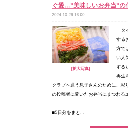
ぐ愛…”美味しいお弁当”の
2024-10-29 16:00
タイ
する
方で
い人
する
[拡大写真]
再生
クラブへ通う息子さんのために、彩
の投稿者に聞いたお弁当にまつわる
■5日分をまと...