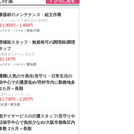
人特集
さらに見る
療器材のメンテナンス・組立作業
タキューセイモア株式会社 業務部
1,300円～1,400円
バイト・パート / 神奈川県
理補助スタッフ・無資格可の調理師/調理
タッフ
別養護老人ホーム 黒石荘
1,147円
バイト・パート / 愛知県
護職/人気のサ高住/見守り・日常生活の
助中心で介護度低め/羽村市内に勤務地多
 2カ月～長期
式会社ニッソーネット
1,730円～2,287円
社員 / 東京都
勤デイサービスの介護スタッフ/見守り
話相手中心で負担少なめ/大阪市都島区内
多数 2カ月～長期