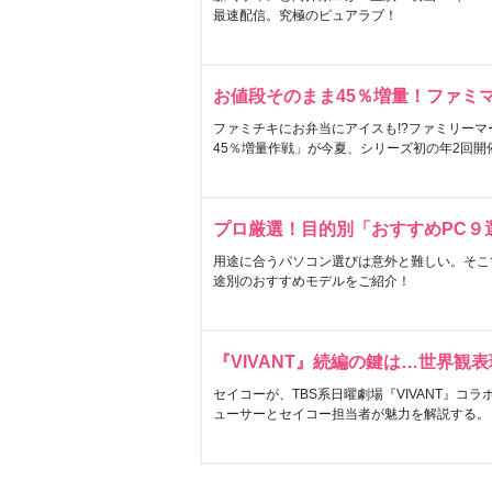
最速配信。究極のピュアラブ！
お値段そのまま45％増量！ファミ
ファミチキにお弁当にアイスも!?ファミリーマ
45％増量作戦」が今夏、シリーズ初の年2回開
プロ厳選！目的別「おすすめPC９
用途に合うパソコン選びは意外と難しい。そこ
途別のおすすめモデルをご紹介！
『VIVANT』続編の鍵は…世界観
セイコーが、TBS系日曜劇場『VIVANT』コ
ューサーとセイコー担当者が魅力を解説する。