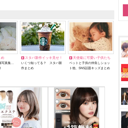
とめ
スタバ新作イッキ見せ！
天使級に可愛い子供たち
猫写真集…
いくつ知ってる？ スタバ新
ペットと子供の仲良しショッ
リ
作まとめ
ト他、SNS話題キッズまとめ