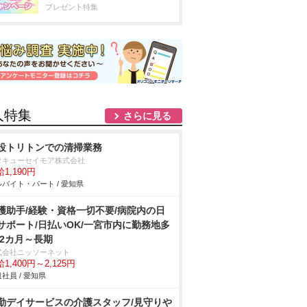
プレゼント特集
人特集
さらに見る
設トリトンでの清掃業務
タキューセイモア株式会社
1,190円
バイト・パート / 愛知県
護助手/経験・資格一切不要/病院内の日
サポート/日払いOK/一宮市内に勤務地多
 2カ月～長期
式会社ニッソーネット
1,400円～2,125円
社員 / 愛知県
勤デイサービスの介護スタッフ/見守り