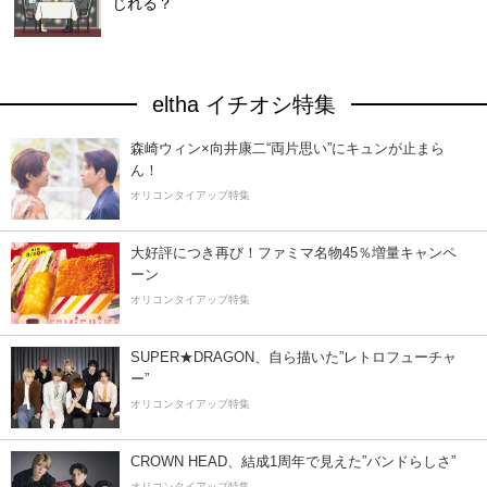
じれる？
eltha イチオシ特集
森崎ウィン×向井康二“両片思い”にキュンが止まら
ん！
オリコンタイアップ特集
大好評につき再び！ファミマ名物45％増量キャンペ
ーン
オリコンタイアップ特集
SUPER★DRAGON、自ら描いた”レトロフューチャ
ー”
オリコンタイアップ特集
CROWN HEAD、結成1周年で見えた”バンドらしさ”
オリコンタイアップ特集