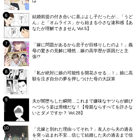
は
結婚前提の付き合いに喜ぶよし子だったが…「うど
ん」と「オムライス」から始まる小さな違和感【あ
なたが理解できません Vol.5】
「嫁に問題があるから息子が目移りしたのよ！」義
母の驚きの見解に唖然…嫁の高学歴が原因だと主
張!?
「私が絶対に娘の可能性を開花させる…！」娘に高
額を注ぎ自分の夢を押しつけた母の大誤算
夫が闇堕ちした瞬間…これまで嫌味なヤツらが媚び
へつらう姿は滑稽だな！【母親ならすべてを許さな
いとダメですか？ Vol.28】
「元嫁と別れた理由ってそれ？」友人から夫の過去
を突っ込まれ不安…信じて結婚した夫の過去まで信