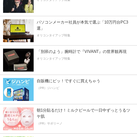
パソコンメーカー社員が本気で選ぶ「10万円台PC3
選」
オリコンタイアップ特集
「別班のよう」腕時計で『VIVANT』の世界観再現
オリコンタイアップ特集
自販機にピッ！ですぐに買えちゃう
（PR）ジハンピ
朝1分貼るだけ！ミルクピールで一日中ずっとうるツ
ヤ肌
（PR）サボリーノ