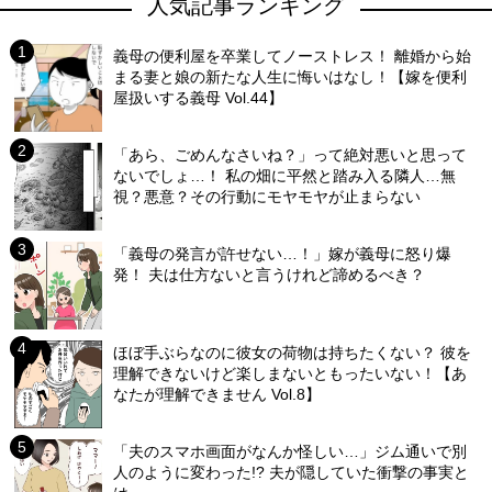
人気記事ランキング
義母の便利屋を卒業してノーストレス！ 離婚から始
まる妻と娘の新たな人生に悔いはなし！【嫁を便利
屋扱いする義母 Vol.44】
「あら、ごめんなさいね？」って絶対悪いと思って
ないでしょ…！ 私の畑に平然と踏み入る隣人…無
視？悪意？その行動にモヤモヤが止まらない
「義母の発言が許せない…！」嫁が義母に怒り爆
発！ 夫は仕方ないと言うけれど諦めるべき？
ほぼ手ぶらなのに彼女の荷物は持ちたくない？ 彼を
理解できないけど楽しまないともったいない！【あ
なたが理解できません Vol.8】
「夫のスマホ画面がなんか怪しい…」ジム通いで別
人のように変わった!? 夫が隠していた衝撃の事実と