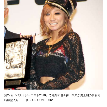
第27回『ベストジーニスト2010』で亀梨和也＆倖田來未が史上初の男女同
時殿堂入り！ （C）ORICON DD inc.