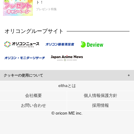
ト！
プレゼント特集
オリコングループサイト
クッキーの使用について
このサイトでは Cookie を使用して、ユーザーに合わせたコンテンツや広告の
elthaとは
表示、ソーシャル メディア機能の提供、広告の表示回数やクリック数の測定を
会社概要
個人情報保護方針
行っています。
また、ユーザーによるサイトの利用状況についても情報を収集し、ソーシャル
お問い合わせ
採用情報
メディアや広告配信、データ解析の各パートナーに提供しています。
各パートナーは、この情報とユーザーが各パートナーに提供した他の情報や、
© oricon ME inc.
ユーザーが各パートナーのサービスを使用したときに収集した他の情報を組み
合わせて使用することがあります。