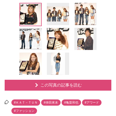
この写真の記事を読む
#ＫＡＴ－ＴＵＮ
#倖田來未
#亀梨和也
#アワード
#ファッション