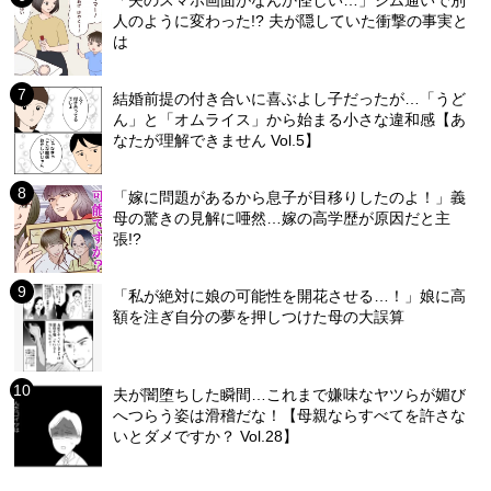
「夫のスマホ画面がなんか怪しい…」ジム通いで別
人のように変わった!? 夫が隠していた衝撃の事実と
は
結婚前提の付き合いに喜ぶよし子だったが…「うど
ん」と「オムライス」から始まる小さな違和感【あ
なたが理解できません Vol.5】
「嫁に問題があるから息子が目移りしたのよ！」義
母の驚きの見解に唖然…嫁の高学歴が原因だと主
張!?
「私が絶対に娘の可能性を開花させる…！」娘に高
額を注ぎ自分の夢を押しつけた母の大誤算
夫が闇堕ちした瞬間…これまで嫌味なヤツらが媚び
へつらう姿は滑稽だな！【母親ならすべてを許さな
いとダメですか？ Vol.28】