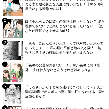
まる妻と娘の新たな人生に悔いはなし！【嫁を便利
屋扱いする義母 Vol.44】
ほぼ手ぶらなのに彼女の荷物は持ちたくない？ 彼を
理解できないけど楽しまないともったいない！【あ
なたが理解できません Vol.8】
「あら、ごめんなさいね？」って絶対悪いと思って
ないでしょ…！ 私の畑に平然と踏み入る隣人…無
視？悪意？その行動にモヤモヤが止まらない
「義母の発言が許せない…！」嫁が義母に怒り爆
発！ 夫は仕方ないと言うけれど諦めるべき？
「うるさいから子どもを連れて外に行って？」夫が
睡眠3時間でボロボロの妻に追い打ちをかける…妻の
反撃なるか？