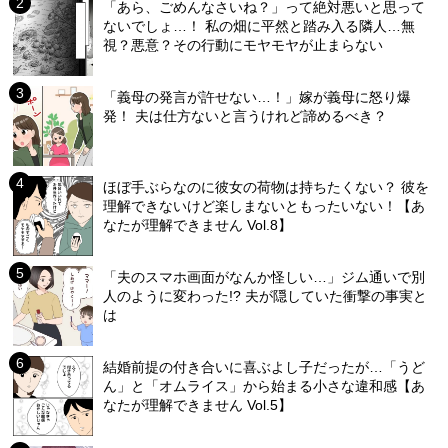
「あら、ごめんなさいね？」って絶対悪いと思って
ないでしょ…！ 私の畑に平然と踏み入る隣人…無
視？悪意？その行動にモヤモヤが止まらない
「義母の発言が許せない…！」嫁が義母に怒り爆
発！ 夫は仕方ないと言うけれど諦めるべき？
ほぼ手ぶらなのに彼女の荷物は持ちたくない？ 彼を
理解できないけど楽しまないともったいない！【あ
なたが理解できません Vol.8】
「夫のスマホ画面がなんか怪しい…」ジム通いで別
人のように変わった!? 夫が隠していた衝撃の事実と
は
結婚前提の付き合いに喜ぶよし子だったが…「うど
ん」と「オムライス」から始まる小さな違和感【あ
なたが理解できません Vol.5】