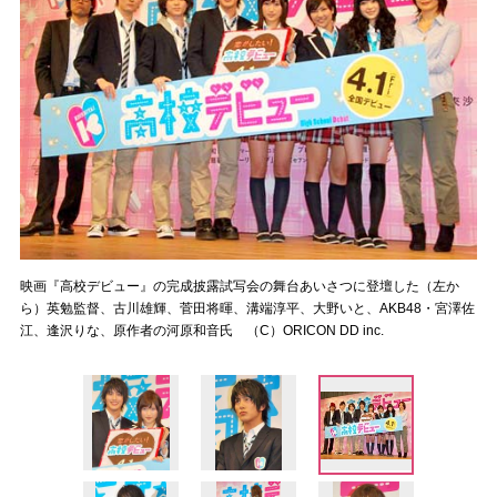
映画『高校デビュー』の完成披露試写会の舞台あいさつに登壇した（左か
ら）英勉監督、古川雄輝、菅田将暉、溝端淳平、大野いと、AKB48・宮澤佐
江、逢沢りな、原作者の河原和音氏 （C）ORICON DD inc.