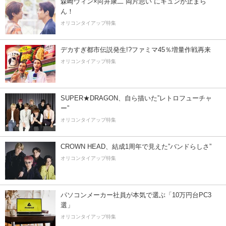
森崎ウィン×向井康二“両片思い”にキュンが止まら
ん！
オリコンタイアップ特集
デカすぎ都市伝説発生!?ファミマ45％増量作戦再来
オリコンタイアップ特集
SUPER★DRAGON、自ら描いた”レトロフューチャ
ー”
オリコンタイアップ特集
CROWN HEAD、結成1周年で見えた”バンドらしさ”
オリコンタイアップ特集
パソコンメーカー社員が本気で選ぶ「10万円台PC3
選」
オリコンタイアップ特集