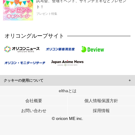
試写会、登壇イベント、サインチェキなどプレゼン
ト！
プレゼント特集
オリコングループサイト
クッキーの使用について
このサイトでは Cookie を使用して、ユーザーに合わせたコンテンツや広告の
elthaとは
表示、ソーシャル メディア機能の提供、広告の表示回数やクリック数の測定を
会社概要
個人情報保護方針
行っています。
また、ユーザーによるサイトの利用状況についても情報を収集し、ソーシャル
お問い合わせ
採用情報
メディアや広告配信、データ解析の各パートナーに提供しています。
各パートナーは、この情報とユーザーが各パートナーに提供した他の情報や、
© oricon ME inc.
ユーザーが各パートナーのサービスを使用したときに収集した他の情報を組み
合わせて使用することがあります。