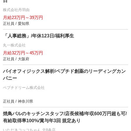
日
株式会社丹羽由
月給23万円～39万円
正社員 / 愛知県
「人事総務」/年休123日/福利厚生
丸一株式会社
月給32万円～45万円
正社員 / 大阪府
バイオフィジックス解析/ペプチド創薬のリーディングカン
パニー
ペプチドリーム株式会社
正社員 / 神奈川県
焼鳥バルのキッチンスタッフ/店長候補/年収600万円超も可/
有給取得率100%/賞与年3回 規定あり
いただきコッコちゃん 北8条店