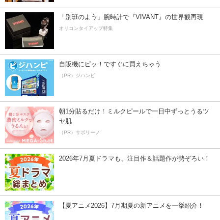
「別班のよう」腕時計で『VIVANT』の世界観再現
オリコンタイアップ特集
自販機にピッ！ですぐに買えちゃう
（PR）ジハンピ
朝1分貼るだけ！ミルクピールで一日中ずっとうるツ
ヤ肌
（PR）サボリーノ
2026年7月夏ドラマも、注目作＆話題作が勢ぞろい！
【夏アニメ2026】7月期夏の新アニメを一挙紹介！