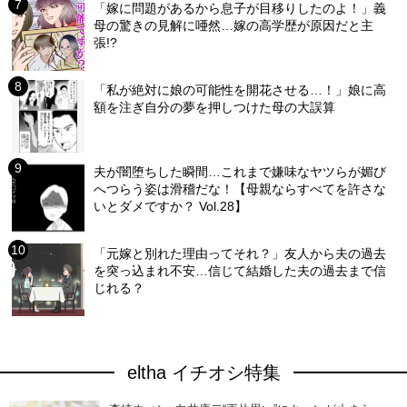
「嫁に問題があるから息子が目移りしたのよ！」義
母の驚きの見解に唖然…嫁の高学歴が原因だと主
張!?
「私が絶対に娘の可能性を開花させる…！」娘に高
額を注ぎ自分の夢を押しつけた母の大誤算
夫が闇堕ちした瞬間…これまで嫌味なヤツらが媚び
へつらう姿は滑稽だな！【母親ならすべてを許さな
いとダメですか？ Vol.28】
「元嫁と別れた理由ってそれ？」友人から夫の過去
を突っ込まれ不安…信じて結婚した夫の過去まで信
じれる？
eltha イチオシ特集