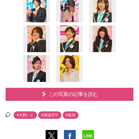
この写真の記事を読む
#大野いと
#溝端淳平
#映画