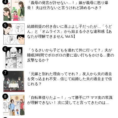
「義母の発言が許せない…！」嫁が義母に怒り爆
発！ 夫は仕方ないと言うけれど諦めるべき？
結婚前提の付き合いに喜ぶよし子だったが…「うど
ん」と「オムライス」から始まる小さな違和感【あ
なたが理解できません Vol.5】
「うるさいから子どもを連れて外に行って？」夫が
睡眠3時間でボロボロの妻に追い打ちをかける…妻の
反撃なるか？
「元嫁と別れた理由ってそれ？」友人から夫の過去
を突っ込まれ不安…信じて結婚した夫の過去まで信
じれる？
「自転車借りたよ～！」って勝手に!? ママ友の常識
が理解できない！ 次に貸してと言ってきたのは…