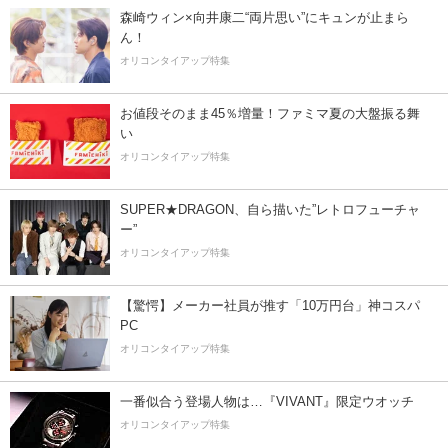
森崎ウィン×向井康二“両片思い”にキュンが止まら
ん！
オリコンタイアップ特集
お値段そのまま45％増量！ファミマ夏の大盤振る舞
い
オリコンタイアップ特集
SUPER★DRAGON、自ら描いた”レトロフューチャ
ー”
オリコンタイアップ特集
【驚愕】メーカー社員が推す「10万円台」神コスパ
PC
オリコンタイアップ特集
一番似合う登場人物は…『VIVANT』限定ウオッチ
オリコンタイアップ特集