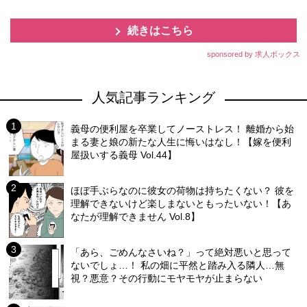
続きはこちら
sponsored by 求人ボックス
人気記事ランキング
義母の便利屋を卒業してノーストレス！ 離婚から始
まる妻と娘の新たな人生に悔いはなし！【嫁を便利
屋扱いする義母 Vol.44】
ほぼ手ぶらなのに彼女の荷物は持ちたくない？ 彼を
理解できないけど楽しまないともったいない！【あ
なたが理解できません Vol.8】
「あら、ごめんなさいね？」って絶対悪いと思って
ないでしょ…！ 私の畑に平然と踏み入る隣人…無
視？悪意？その行動にモヤモヤが止まらない