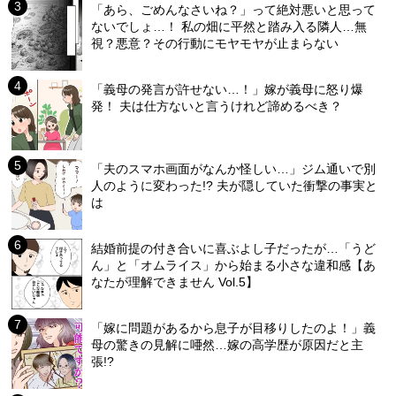
「あら、ごめんなさいね？」って絶対悪いと思って
ないでしょ…！ 私の畑に平然と踏み入る隣人…無
視？悪意？その行動にモヤモヤが止まらない
「義母の発言が許せない…！」嫁が義母に怒り爆
発！ 夫は仕方ないと言うけれど諦めるべき？
「夫のスマホ画面がなんか怪しい…」ジム通いで別
人のように変わった!? 夫が隠していた衝撃の事実と
は
結婚前提の付き合いに喜ぶよし子だったが…「うど
ん」と「オムライス」から始まる小さな違和感【あ
なたが理解できません Vol.5】
「嫁に問題があるから息子が目移りしたのよ！」義
母の驚きの見解に唖然…嫁の高学歴が原因だと主
張!?