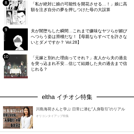
「私が絶対に娘の可能性を開花させる…！」娘に高
額を注ぎ自分の夢を押しつけた母の大誤算
夫が闇堕ちした瞬間…これまで嫌味なヤツらが媚び
へつらう姿は滑稽だな！【母親ならすべてを許さな
いとダメですか？ Vol.28】
「元嫁と別れた理由ってそれ？」友人から夫の過去
を突っ込まれ不安…信じて結婚した夫の過去まで信
じれる？
eltha イチオシ特集
川島海荷さんと学ぶ 日常に潜む“人身取引”のリアル
オリコンタイアップ特集