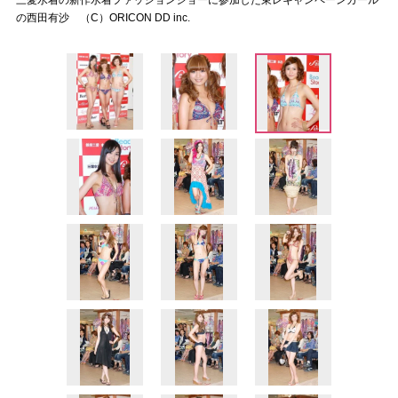
三愛水着の新作水着ファッションショーに参加した東レキャンペーンガール
の西田有沙 （C）ORICON DD inc.