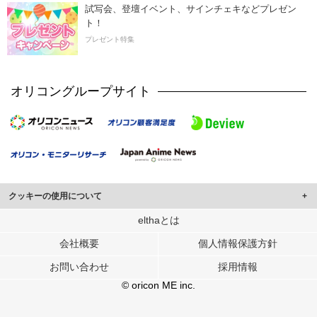
試写会、登壇イベント、サインチェキなどプレゼン
ト！
プレゼント特集
オリコングループサイト
クッキーの使用について
このサイトでは Cookie を使用して、ユーザーに合わせたコンテンツや広告の
elthaとは
表示、ソーシャル メディア機能の提供、広告の表示回数やクリック数の測定を
会社概要
個人情報保護方針
行っています。
また、ユーザーによるサイトの利用状況についても情報を収集し、ソーシャル
お問い合わせ
採用情報
メディアや広告配信、データ解析の各パートナーに提供しています。
各パートナーは、この情報とユーザーが各パートナーに提供した他の情報や、
© oricon ME inc.
ユーザーが各パートナーのサービスを使用したときに収集した他の情報を組み
合わせて使用することがあります。