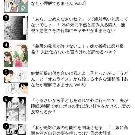
なたが理解できません Vol.8】
「あら、ごめんなさいね？」って絶対悪いと思って
ないでしょ…！ 私の畑に平然と踏み入る隣人…無
視？悪意？その行動にモヤモヤが止まらない
「義母の発言が許せない…！」嫁が義母に怒り爆
発！ 夫は仕方ないと言うけれど諦めるべき？
結婚前提の付き合いに喜ぶよし子だったが…「うど
ん」と「オムライス」から始まる小さな違和感【あ
なたが理解できません Vol.5】
「うるさいから子どもを連れて外に行って？」夫が
睡眠3時間でボロボロの妻に追い打ちをかける…妻の
反撃なるか？
「私が絶対に娘の可能性を開花させる…！」娘に高
額を注ぎ自分の夢を押しつけた母の大誤算