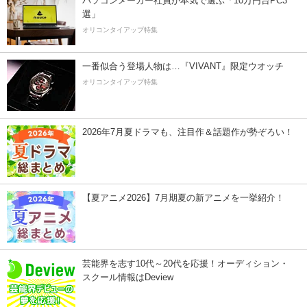
パソコンメーカー社員が本気で選ぶ「10万円台PC3
選」
オリコンタイアップ特集
一番似合う登場人物は…『VIVANT』限定ウオッチ
オリコンタイアップ特集
2026年7月夏ドラマも、注目作＆話題作が勢ぞろい！
【夏アニメ2026】7月期夏の新アニメを一挙紹介！
芸能界を志す10代～20代を応援！オーディション・
スクール情報はDeview