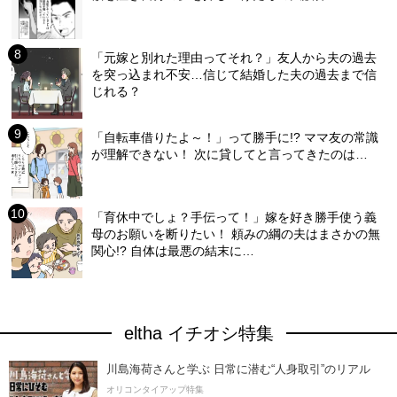
「元嫁と別れた理由ってそれ？」友人から夫の過去
を突っ込まれ不安…信じて結婚した夫の過去まで信
じれる？
「自転車借りたよ～！」って勝手に!? ママ友の常識
が理解できない！ 次に貸してと言ってきたのは…
「育休中でしょ？手伝って！」嫁を好き勝手使う義
母のお願いを断りたい！ 頼みの綱の夫はまさかの無
関心!? 自体は最悪の結末に…
eltha イチオシ特集
川島海荷さんと学ぶ 日常に潜む“人身取引”のリアル
オリコンタイアップ特集