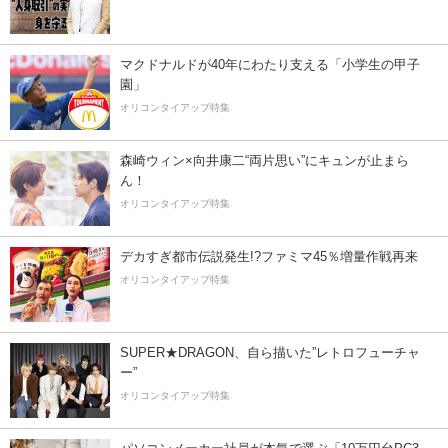
マクドナルドが40年にわたり支える「小学生の甲子
園」
オリコンタイアップ特集
森崎ウィン×向井康二“両片思い”にキュンが止まら
ん！
オリコンタイアップ特集
デカすぎ都市伝説発生!?ファミマ45％増量作戦再来
オリコンタイアップ特集
SUPER★DRAGON、自ら描いた”レトロフューチャ
ー”
オリコンタイアップ特集