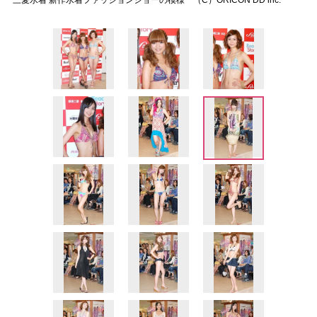
三愛水着 新作水着ファッションショーの模様 （C）ORICON DD inc.