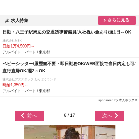
さらに見る
求人特集
日勤・八王子駅周辺の交通誘導警備員/入社祝い金あり/週1日～OK
株式会社MSK
日給1万4,500円～
アルバイト・パート / 東京都
ベビーシッター/履歴書不要・即日勤務OK/WEB面接で当日内定も可/
直行直帰OK/週2～OK
株式会社アズスタッフ わんぱくランド
時給1,350円～
アルバイト・パート / 東京都
sponsored by 求人ボックス
6 / 17
前へ
次へ